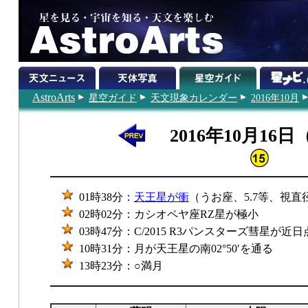
AstroArts
星空ガイド
天文現象カレンダー
2016年10月
2016年10月16
01時38分：
天王星が衝
（うお座、5.7等、視直径0
02時02分：カシオペヤ座RZ星が極小
03時47分：C/2015 R3パンスターズ彗星が近
10時31分：月が天王星の南02°50′を通る
13時23分：○満月