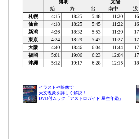
薄明
太陽
始
終
出
南中
没
札幌
4:15
18:25
5:48
11:20
16
仙台
4:18
18:25
5:45
11:22
16
新潟
4:26
18:32
5:53
11:29
17
東京
4:24
18:29
5:47
11:27
17
大阪
4:40
18:46
6:04
11:44
17
福岡
5:01
19:06
6:23
12:04
17
沖縄
5:12
19:17
6:28
12:15
18
イラストや映像で
天文現象を詳しく解説！
DVD付ムック「アストロガイド 星空年鑑」