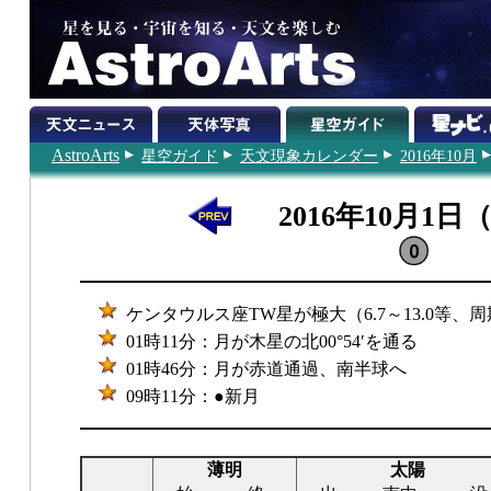
AstroArts
星空ガイド
天文現象カレンダー
2016年10月
2016年10月1日
ケンタウルス座TW星が極大（6.7～13.0等、周
01時11分：月が木星の北00°54′を通る
01時46分：月が赤道通過、南半球へ
09時11分：●新月
薄明
太陽