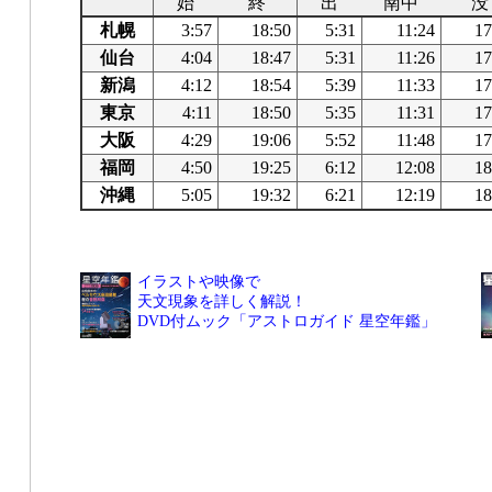
始
終
出
南中
没
札幌
3:57
18:50
5:31
11:24
17
仙台
4:04
18:47
5:31
11:26
17
新潟
4:12
18:54
5:39
11:33
17
東京
4:11
18:50
5:35
11:31
17
大阪
4:29
19:06
5:52
11:48
17
福岡
4:50
19:25
6:12
12:08
18
沖縄
5:05
19:32
6:21
12:19
18
イラストや映像で
天文現象を詳しく解説！
DVD付ムック「アストロガイド 星空年鑑」