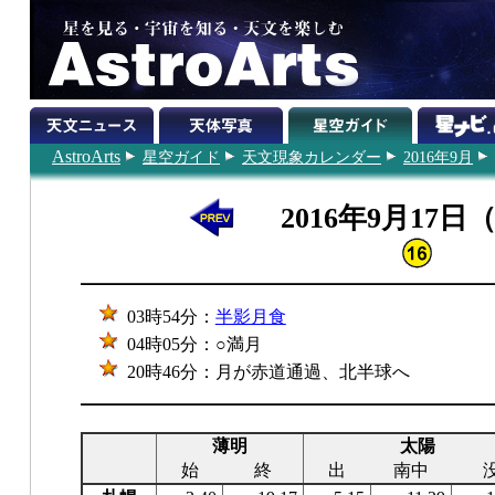
AstroArts
星空ガイド
天文現象カレンダー
2016年9月
2016年9月17日
03時54分：
半影月食
04時05分：○満月
20時46分：月が赤道通過、北半球へ
薄明
太陽
始
終
出
南中