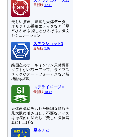
ステラナビゲータ12
最新版
12.0i
美しい描画、豊富な天体データ、
オリジナル番組エディタなど「星
空ひろがる 楽しさひろげる」天文
シミュレーション
ステラショット3
最新版
3.0o
純国産のオールインワン天体撮影
ソフトがパワーアップ。ライブス
タックやオートフォーカスなど新
機能も搭載
ステライメージ10
最新版
10.0f
天体画像に埋もれた微細な情報を
最大限に引き出し、不要なノイズ
は徹底的に除去して美しい天体写
真に仕上げる
星空ナビ