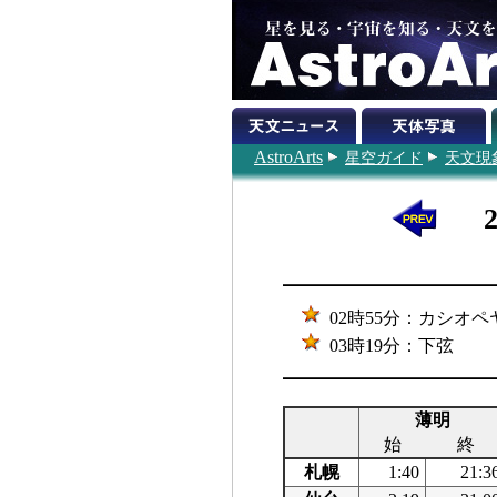
AstroArts
星空ガイド
天文現
02時55分：カシオペ
03時19分：下弦
薄明
始
終
札幌
1:40
21:3