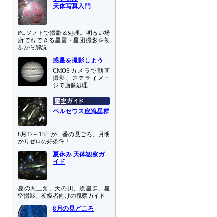
天体写真入門
PCソフトで撮影＆処理。明るい場
所でもできる星雲・星団撮影を初
歩から解説
惑星を撮影しよう
CMOSカメラで動画
撮影、ステライメー
ジで画像処理
ペルセウス座流星群
8月12～13日が一番の見ごろ。月明
かりゼロの好条件！
夏休み 天体観察ガ
イド
夏の大三角、天の川、流星群、星
空撮影。初級者向けの観察ガイド
8月の見どころ