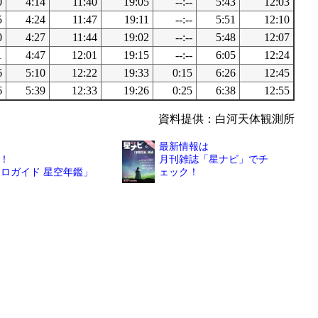
0
4:14
11:40
19:05
--:--
5:43
12:03
5
4:24
11:47
19:11
--:--
5:51
12:10
0
4:27
11:44
19:02
--:--
5:48
12:07
1
4:47
12:01
19:15
--:--
6:05
12:24
6
5:10
12:22
19:33
0:15
6:26
12:45
6
5:39
12:33
19:26
0:25
6:38
12:55
資料提供：白河天体観測所
最新情報は
！
月刊雑誌「星ナビ」でチ
トロガイド 星空年鑑」
ェック！