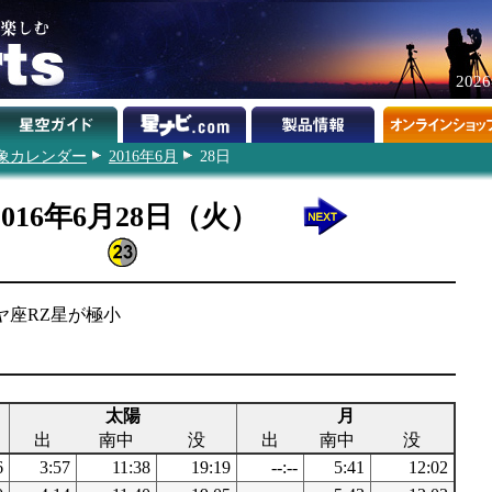
202
象カレンダー
2016年6月
28日
2016年6月28日（火）
ヤ座RZ星が極小
太陽
月
出
南中
没
出
南中
没
6
3:57
11:38
19:19
--:--
5:41
12:02