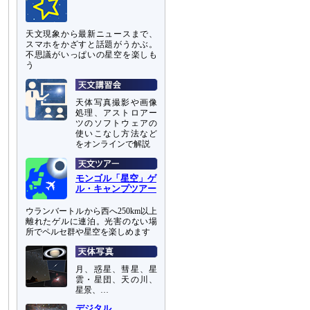
天文現象から最新ニュースまで、
スマホをかざすと話題がうかぶ。
不思議がいっぱいの星空を楽しも
う
天体写真撮影や画像
処理、アストロアー
ツのソフトウェアの
使いこなし方法など
をオンラインで解説
モンゴル「星空」ゲ
ル・キャンプツアー
ウランバートルから西へ250km以上
離れたゲルに連泊。光害のない場
所でペルセ群や星空を楽しめます
月、惑星、彗星、星
雲・星団、天の川、
星景、…
デジタル