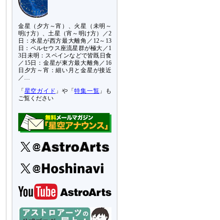
金星（夕方～宵）、火星（未明～
明け方）、土星（宵～明け方）／2
日：水星が西方最大離角／12～13
日：ペルセウス座流星群が極大／1
3日未明：スペインなどで皆既日食
／15日：金星が東方最大離角／16
日夕方～宵：細い月と金星が接近
／…
「
星空ガイド
」や「
特集一覧
」も
ご覧ください