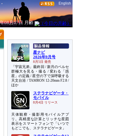
English
6年08月07日
月齢
星ナビ
2026年9月号
8月5日 発売
「宇宙兄弟」最終回 / 新月のペルセ
群極大を見る・撮る / 変わる「惑
星」の定義 / 星空の下で深呼吸する
天文台浴 / TAMRON 12-20mm F2.8 /
ほか
ステラナビゲータ・
モバイル
8月4日 リリース
天体観察・撮影用モバイルアプ
リ。高精度な計算とリッチな星図
表示をスマートフォンで「いつで
もどこでも、ステラナビゲータ」