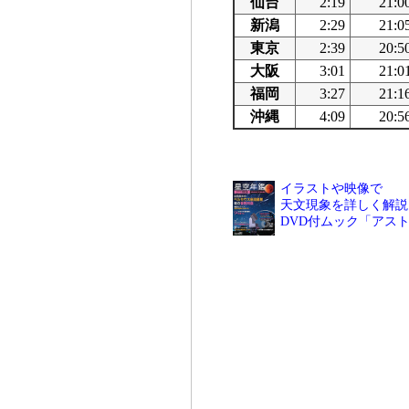
仙台
2:19
21:0
新潟
2:29
21:0
東京
2:39
20:5
大阪
3:01
21:0
福岡
3:27
21:1
沖縄
4:09
20:5
イラストや映像で
天文現象を詳しく解説
DVD付ムック「アス