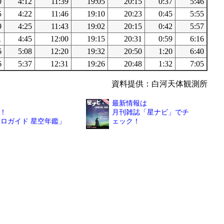
0
4:12
11:39
19:05
20:15
0:37
5:46
5
4:22
11:46
19:10
20:23
0:45
5:55
9
4:25
11:43
19:02
20:15
0:42
5:57
1
4:45
12:00
19:15
20:31
0:59
6:16
6
5:08
12:20
19:32
20:50
1:20
6:40
6
5:37
12:31
19:26
20:48
1:32
7:05
資料提供：白河天体観測所
最新情報は
！
月刊雑誌「星ナビ」でチ
トロガイド 星空年鑑」
ェック！