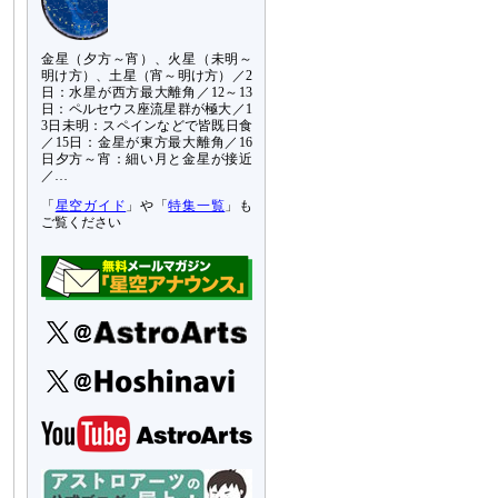
金星（夕方～宵）、火星（未明～
明け方）、土星（宵～明け方）／2
日：水星が西方最大離角／12～13
日：ペルセウス座流星群が極大／1
3日未明：スペインなどで皆既日食
／15日：金星が東方最大離角／16
日夕方～宵：細い月と金星が接近
／…
「
星空ガイド
」や「
特集一覧
」も
ご覧ください