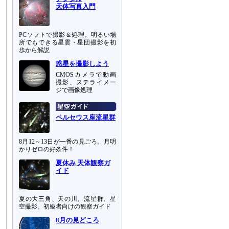
天体写真入門
PCソフトで撮影＆処理。明るい場
所でもできる星雲・星団撮影を初
歩から解説
惑星を撮影しよう
CMOSカメラで動画
撮影、ステライメー
ジで画像処理
ペルセウス座流星群
8月12～13日が一番の見ごろ。月明
かりゼロの好条件！
夏休み 天体観察ガ
イド
夏の大三角、天の川、流星群、星
空撮影。初級者向けの観察ガイド
8月の見どころ