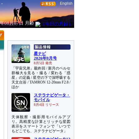
English
6年08月07日
月齢
星ナビ
2026年9月号
8月5日 発売
「宇宙兄弟」最終回 / 新月のペルセ
群極大を見る・撮る / 変わる「惑
星」の定義 / 星空の下で深呼吸する
天文台浴 / TAMRON 12-20mm F2.8 /
ほか
ステラナビゲータ・
モバイル
8月4日 リリース
天体観察・撮影用モバイルアプ
リ。高精度な計算とリッチな星図
表示をスマートフォンで「いつで
もどこでも、ステラナビゲータ」