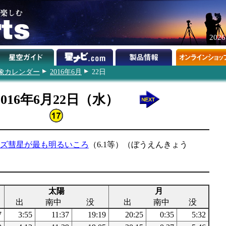
202
象カレンダー
2016年6月
22日
2016年6月22日（水）
スターズ彗星が最も明るいころ
（6.1等）（ぼうえんきょう
太陽
月
出
南中
没
出
南中
没
7
3:55
11:37
19:19
20:25
0:35
5:32