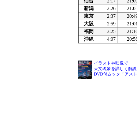
仙台
2:17
21:0
新潟
2:26
21:0
東京
2:37
20:4
大阪
2:59
21:0
福岡
3:25
21:1
沖縄
4:07
20:5
イラストや映像で
天文現象を詳しく解説
DVD付ムック「アス