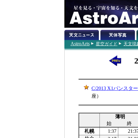
AstroArts
星空ガイド
天文現
C/2013 X1パン
座）
薄明
始
終
札幌
1:37
21:3