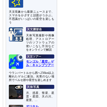
天文現象から最新ニュースまで、
スマホをかざすと話題がうかぶ。
不思議がいっぱいの星空を楽しも
う
天体写真撮影や画像
処理、アストロアー
ツのソフトウェアの
使いこなし方法など
をオンラインで解説
モンゴル「星空」ゲ
ル・キャンプツアー
ウランバートルから西へ250km以上
離れたゲルに連泊。光害のない場
所でペルセ群や星空を楽しめます
月、惑星、彗星、星
雲・星団、天の川、
星景、…
デジタル