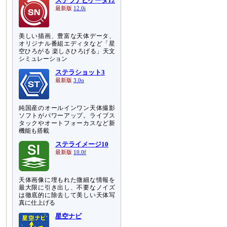
ステラナビゲータ12
最新版
12.0i
美しい描画、豊富な天体データ、
オリジナル番組エディタなど「星
空ひろがる 楽しさひろげる」天文
シミュレーション
ステラショット3
最新版
3.0o
純国産のオールインワン天体撮影
ソフトがパワーアップ。ライブス
タックやオートフォーカスなど新
機能も搭載
ステライメージ10
最新版
10.0f
天体画像に埋もれた微細な情報を
最大限に引き出し、不要なノイズ
は徹底的に除去して美しい天体写
真に仕上げる
星空ナビ