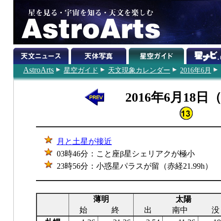
AstroArts
星空ガイド
天文現象カレンダー
2016年6月
2016年6月18日
月と土星が接近
03時46分：こと座β星シェリアクが極小
23時56分：小惑星パラスが留（赤経21.99h）
薄明
太陽
始
終
出
南中
没