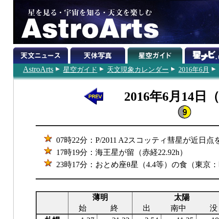
AstroArts
星空ガイド
天文現象カレンダー
2016年6月
2016年6月14日
07時22分：P/2011 A2スコッティ彗星が近日
17時19分：海王星が留（赤経22.92h）
23時17分：おとめ座θ星（4.4等）の食（東京
薄明
太陽
始
終
出
南中
没