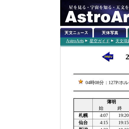
AstroArts
星空ガイド
天文現
04時08分：127P
薄明
始
終
札幌
4:07
19:20
仙台
4:15
19:15