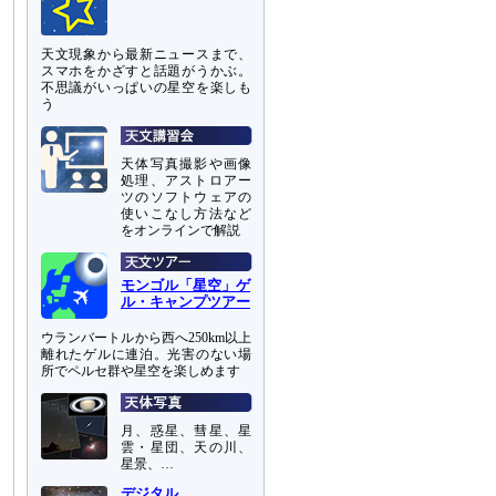
天文現象から最新ニュースまで、
スマホをかざすと話題がうかぶ。
不思議がいっぱいの星空を楽しも
う
天体写真撮影や画像
処理、アストロアー
ツのソフトウェアの
使いこなし方法など
をオンラインで解説
モンゴル「星空」ゲ
ル・キャンプツアー
ウランバートルから西へ250km以上
離れたゲルに連泊。光害のない場
所でペルセ群や星空を楽しめます
月、惑星、彗星、星
雲・星団、天の川、
星景、…
デジタル