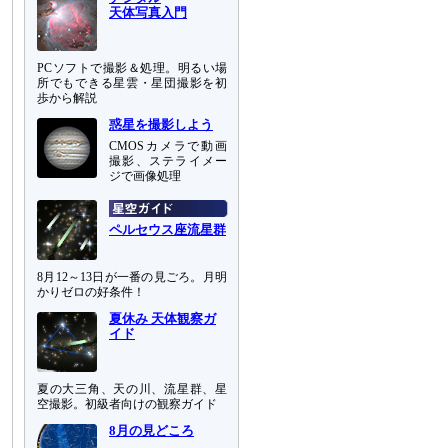
天体写真入門
PCソフトで撮影＆処理。明るい場
所でもできる星雲・星団撮影を初
歩から解説
惑星を撮影しよう
CMOSカメラで動画
撮影、ステライメー
ジで画像処理
ペルセウス座流星群
8月12～13日が一番の見ごろ。月明
かりゼロの好条件！
夏休み 天体観察ガ
イド
夏の大三角、天の川、流星群、星
空撮影。初級者向けの観察ガイド
8月の見どころ