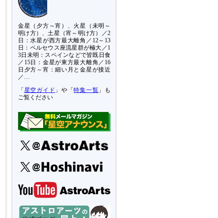
金星（夕方～宵）、火星（未明～
明け方）、土星（宵～明け方）／2
日：水星が西方最大離角／12～13
日：ペルセウス座流星群が極大／1
3日未明：スペインなどで皆既日食
／15日：金星が東方最大離角／16
日夕方～宵：細い月と金星が接近
／…
「
星空ガイド
」や「
特集一覧
」も
ご覧ください