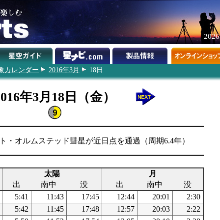
202
象カレンダー
2016年3月
18日
2016年3月18日（金）
/ホルト・オルムステッド彗星が近日点を通過（周期6.4年）
太陽
月
出
南中
没
出
南中
没
5:41
11:43
17:45
12:44
20:01
2:30
5:42
11:45
17:48
12:57
20:03
2:22