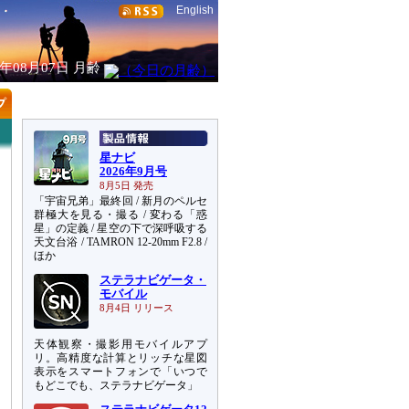
English
6年08月07日
月齢
星ナビ
2026年9月号
8月5日 発売
「宇宙兄弟」最終回 / 新月のペルセ
群極大を見る・撮る / 変わる「惑
星」の定義 / 星空の下で深呼吸する
天文台浴 / TAMRON 12-20mm F2.8 /
ほか
ステラナビゲータ・
モバイル
8月4日 リリース
天体観察・撮影用モバイルアプ
リ。高精度な計算とリッチな星図
表示をスマートフォンで「いつで
もどこでも、ステラナビゲータ」