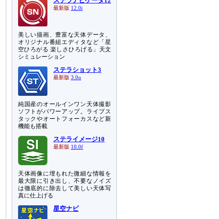
ステラナビゲータ12
最新版
12.0i
美しい描画、豊富な天体データ、
オリジナル番組エディタなど「星
空ひろがる 楽しさひろげる」天文
シミュレーション
ステラショット3
最新版
3.0o
純国産のオールインワン天体撮影
ソフトがパワーアップ。ライブス
タックやオートフォーカスなど新
機能も搭載
ステライメージ10
最新版
10.0f
天体画像に埋もれた微細な情報を
最大限に引き出し、不要なノイズ
は徹底的に除去して美しい天体写
真に仕上げる
星空ナビ