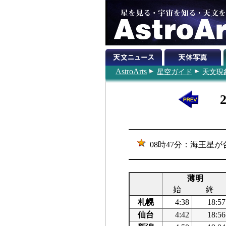
AstroArts
星空ガイド
天文現
08時47分：海王星が合
薄明
始
終
札幌
4:38
18:57
仙台
4:42
18:56