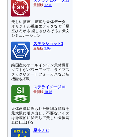
ステラナビゲータ12
最新版
12.0i
美しい描画、豊富な天体データ、
オリジナル番組エディタなど「星
空ひろがる 楽しさひろげる」天文
シミュレーション
ステラショット3
最新版
3.0o
純国産のオールインワン天体撮影
ソフトがパワーアップ。ライブス
タックやオートフォーカスなど新
機能も搭載
ステライメージ10
最新版
10.0f
天体画像に埋もれた微細な情報を
最大限に引き出し、不要なノイズ
は徹底的に除去して美しい天体写
真に仕上げる
星空ナビ