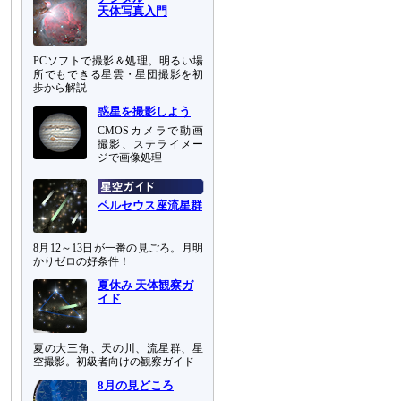
天体写真入門
PCソフトで撮影＆処理。明るい場
所でもできる星雲・星団撮影を初
歩から解説
惑星を撮影しよう
CMOSカメラで動画
撮影、ステライメー
ジで画像処理
ペルセウス座流星群
8月12～13日が一番の見ごろ。月明
かりゼロの好条件！
夏休み 天体観察ガ
イド
夏の大三角、天の川、流星群、星
空撮影。初級者向けの観察ガイド
8月の見どころ