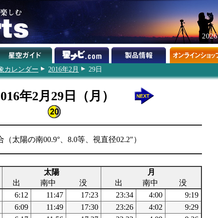
202
象カレンダー
2016年2月
29日
2016年2月29日（月）
（太陽の南00.9°、8.0等、視直径02.2″）
太陽
月
出
南中
没
出
南中
没
6:12
11:47
17:23
23:34
4:00
9:19
6:09
11:49
17:30
23:26
4:02
9:29