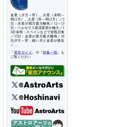
金星（夕方～宵）、火星（未明～
明け方）、土星（宵～明け方）／2
日：水星が西方最大離角／12～13
日：ペルセウス座流星群が極大／1
3日未明：スペインなどで皆既日食
／15日：金星が東方最大離角／16
日夕方～宵：細い月と金星が接近
／…
「
星空ガイド
」や「
特集一覧
」も
ご覧ください