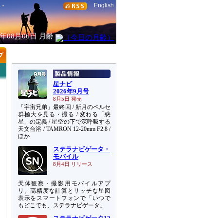
English
6年08月06日
月齢
星ナビ
2026年9月号
8月5日 発売
「宇宙兄弟」最終回 / 新月のペルセ
群極大を見る・撮る / 変わる「惑
星」の定義 / 星空の下で深呼吸する
天文台浴 / TAMRON 12-20mm F2.8 /
ほか
ステラナビゲータ・
モバイル
8月4日 リリース
天体観察・撮影用モバイルアプ
リ。高精度な計算とリッチな星図
表示をスマートフォンで「いつで
もどこでも、ステラナビゲータ」