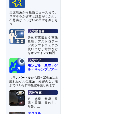
天文現象から最新ニュースまで、
スマホをかざすと話題がうかぶ。
不思議がいっぱいの星空を楽しも
う
天体写真撮影や画像
処理、アストロアー
ツのソフトウェアの
使いこなし方法など
をオンラインで解説
モンゴル「星空」ゲ
ル・キャンプツアー
ウランバートルから西へ250km以上
離れたゲルに連泊。光害のない場
所でペルセ群や星空を楽しめます
月、惑星、彗星、星
雲・星団、天の川、
星景、…
デジタル