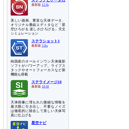
ステラナビゲータ12
最新版
12.0i
美しい描画、豊富な天体データ、
オリジナル番組エディタなど「星
空ひろがる 楽しさひろげる」天文
シミュレーション
ステラショット3
最新版
3.0o
純国産のオールインワン天体撮影
ソフトがパワーアップ。ライブス
タックやオートフォーカスなど新
機能も搭載
ステライメージ10
最新版
10.0f
天体画像に埋もれた微細な情報を
最大限に引き出し、不要なノイズ
は徹底的に除去して美しい天体写
真に仕上げる
星空ナビ