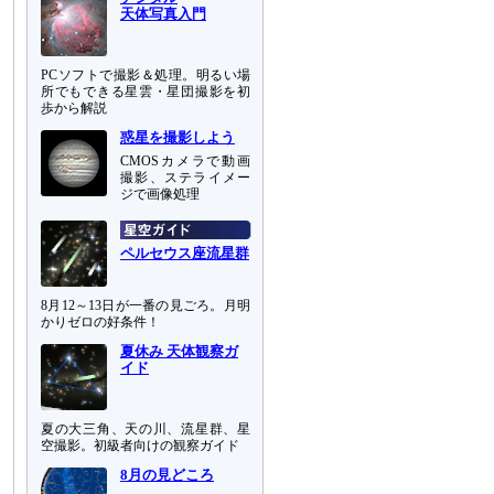
天体写真入門
PCソフトで撮影＆処理。明るい場
所でもできる星雲・星団撮影を初
歩から解説
惑星を撮影しよう
CMOSカメラで動画
撮影、ステライメー
ジで画像処理
ペルセウス座流星群
8月12～13日が一番の見ごろ。月明
かりゼロの好条件！
夏休み 天体観察ガ
イド
夏の大三角、天の川、流星群、星
空撮影。初級者向けの観察ガイド
8月の見どころ