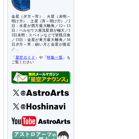
金星（夕方～宵）、火星（未明～
明け方）、土星（宵～明け方）／2
日：水星が西方最大離角／12～13
日：ペルセウス座流星群が極大／1
3日未明：スペインなどで皆既日食
／15日：金星が東方最大離角／16
日夕方～宵：細い月と金星が接近
／…
「
星空ガイド
」や「
特集一覧
」も
ご覧ください