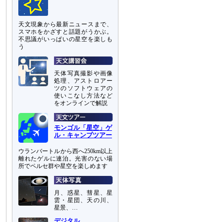
天文現象から最新ニュースまで、
スマホをかざすと話題がうかぶ。
不思議がいっぱいの星空を楽しも
う
天体写真撮影や画像
処理、アストロアー
ツのソフトウェアの
使いこなし方法など
をオンラインで解説
モンゴル「星空」ゲ
ル・キャンプツアー
ウランバートルから西へ250km以上
離れたゲルに連泊。光害のない場
所でペルセ群や星空を楽しめます
月、惑星、彗星、星
雲・星団、天の川、
星景、…
デジタル