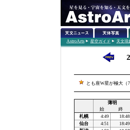
AstroArts
星空ガイド
天文現
とも座W星が極大（7.2
薄明
始
終
札幌
4:49
18:48
仙台
4:51
18:49