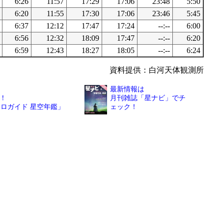
6:26
11:57
17:29
17:06
23:48
5:50
6:20
11:55
17:30
17:06
23:46
5:45
6:37
12:12
17:47
17:24
--:--
6:00
6:56
12:32
18:09
17:47
--:--
6:20
6:59
12:43
18:27
18:05
--:--
6:24
資料提供：白河天体観測所
最新情報は
！
月刊雑誌「星ナビ」でチ
トロガイド 星空年鑑」
ェック！