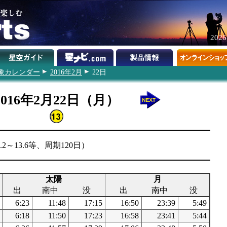
202
象カレンダー
2016年2月
22日
2016年2月22日（月）
～13.6等、周期120日）
太陽
月
出
南中
没
出
南中
没
6:23
11:48
17:15
16:50
23:39
5:49
6:18
11:50
17:23
16:58
23:41
5:44