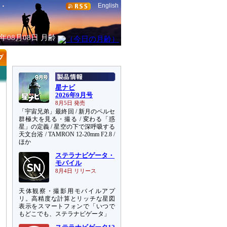
English
6年08月08日
月齢
星ナビ
2026年9月号
8月5日 発売
「宇宙兄弟」最終回 / 新月のペルセ
群極大を見る・撮る / 変わる「惑
星」の定義 / 星空の下で深呼吸する
天文台浴 / TAMRON 12-20mm F2.8 /
ほか
ステラナビゲータ・
モバイル
8月4日 リリース
天体観察・撮影用モバイルアプ
リ。高精度な計算とリッチな星図
表示をスマートフォンで「いつで
もどこでも、ステラナビゲータ」