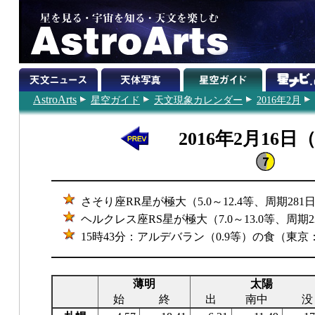
AstroArts
星空ガイド
天文現象カレンダー
2016年2月
2016年2月16日
さそり座RR星が極大（5.0～12.4等、周期281
ヘルクレス座RS星が極大（7.0～13.0等、周期2
15時43分：アルデバラン（0.9等）の食（東京
薄明
太陽
始
終
出
南中
没