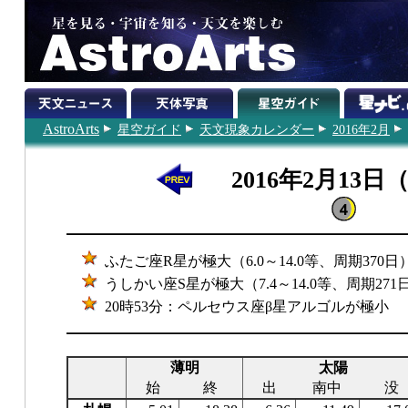
AstroArts
星空ガイド
天文現象カレンダー
2016年2月
2016年2月13日
ふたご座R星が極大（6.0～14.0等、周期370日
うしかい座S星が極大（7.4～14.0等、周期271
20時53分：ペルセウス座β星アルゴルが極小
薄明
太陽
始
終
出
南中
没