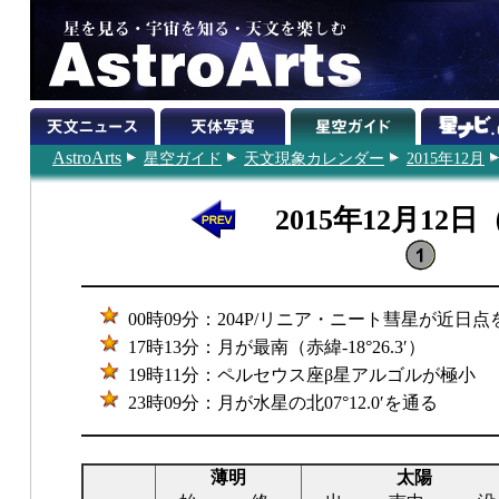
AstroArts
星空ガイド
天文現象カレンダー
2015年12月
2015年12月12
00時09分：204P/リニア・ニート彗星が近日点
17時13分：月が最南（赤緯-18°26.3′）
19時11分：ペルセウス座β星アルゴルが極小
23時09分：月が水星の北07°12.0′を通る
薄明
太陽