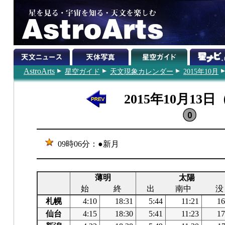
AstroArts
星空ガイド
天文現象カレンダー
2015年10月
2015年10月13
09時06分：●新月
薄明
太陽
始
終
出
南中
没
札幌
4:10
18:31
5:44
11:21
16
仙台
4:15
18:30
5:41
11:23
17