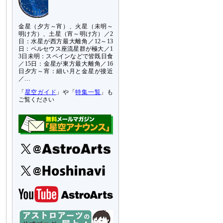
金星（夕方～宵）、火星（未明～
明け方）、土星（宵～明け方）／2
日：水星が西方最大離角／12～13
日：ペルセウス座流星群が極大／1
3日未明：スペインなどで皆既日食
／15日：金星が東方最大離角／16
日夕方～宵：細い月と金星が接近
／…
「
星空ガイド
」や「
特集一覧
」も
ご覧ください