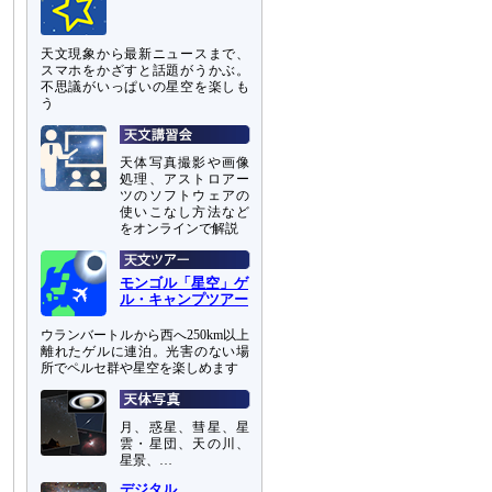
天文現象から最新ニュースまで、
スマホをかざすと話題がうかぶ。
不思議がいっぱいの星空を楽しも
う
天体写真撮影や画像
処理、アストロアー
ツのソフトウェアの
使いこなし方法など
をオンラインで解説
モンゴル「星空」ゲ
ル・キャンプツアー
ウランバートルから西へ250km以上
離れたゲルに連泊。光害のない場
所でペルセ群や星空を楽しめます
月、惑星、彗星、星
雲・星団、天の川、
星景、…
デジタル