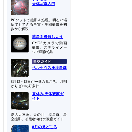
天体写真入門
PCソフトで撮影＆処理。明るい場
所でもできる星雲・星団撮影を初
歩から解説
惑星を撮影しよう
CMOSカメラで動画
撮影、ステライメー
ジで画像処理
ペルセウス座流星群
8月12～13日が一番の見ごろ。月明
かりゼロの好条件！
夏休み 天体観察ガ
イド
夏の大三角、天の川、流星群、星
空撮影。初級者向けの観察ガイド
8月の見どころ