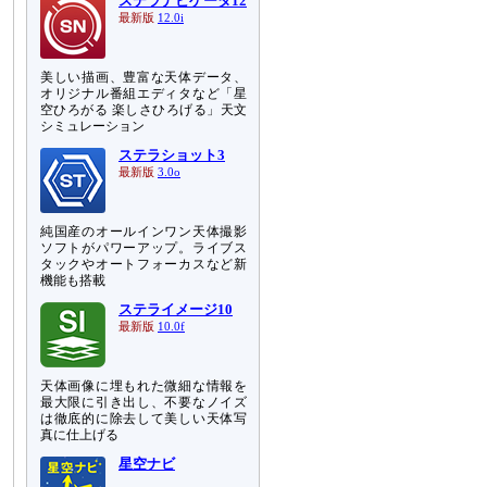
ステラナビゲータ12
最新版
12.0i
美しい描画、豊富な天体データ、
オリジナル番組エディタなど「星
空ひろがる 楽しさひろげる」天文
シミュレーション
ステラショット3
最新版
3.0o
純国産のオールインワン天体撮影
ソフトがパワーアップ。ライブス
タックやオートフォーカスなど新
機能も搭載
ステライメージ10
最新版
10.0f
天体画像に埋もれた微細な情報を
最大限に引き出し、不要なノイズ
は徹底的に除去して美しい天体写
真に仕上げる
星空ナビ