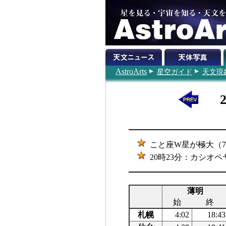
AstroArts
星空ガイド
天文現
こと座W星が極大（7.3
20時23分：カシオペ
薄明
始
終
札幌
4:02
18:43