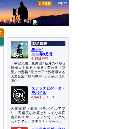
English
6年08月07日
月齢
星ナビ
2026年9月号
8月5日 発売
「宇宙兄弟」最終回 / 新月のペルセ
群極大を見る・撮る / 変わる「惑
星」の定義 / 星空の下で深呼吸する
天文台浴 / TAMRON 12-20mm F2.8 /
ほか
ステラナビゲータ・
モバイル
8月4日 リリース
天体観察・撮影用モバイルアプ
リ。高精度な計算とリッチな星図
表示をスマートフォンで「いつで
もどこでも、ステラナビゲータ」