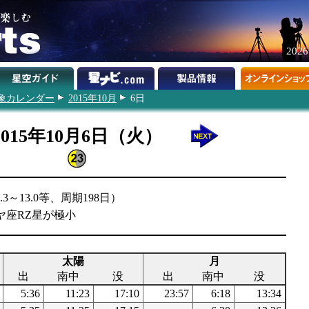
202
象カレンダー
2015年10月
6日
2015年10月6日（火）
～13.0等、周期198日）
ヤ座RZ星が極小
太陽
月
出
南中
没
出
南中
没
5:36
11:23
17:10
23:57
6:18
13:34