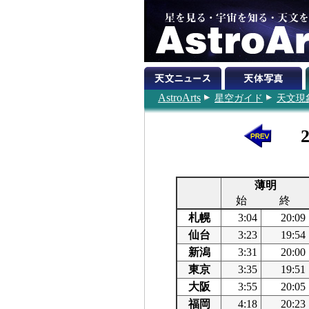
AstroArts
星空ガイド
天文現
薄明
始
終
札幌
3:04
20:09
仙台
3:23
19:54
新潟
3:31
20:00
東京
3:35
19:51
大阪
3:55
20:05
福岡
4:18
20:23