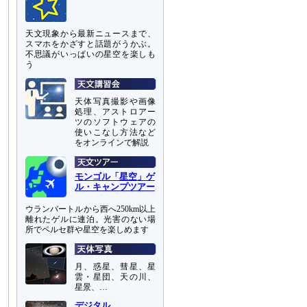
天文現象から最新ニュースまで、
スマホをかざすと話題がうかぶ。
不思議がいっぱいの星空を楽しも
う
天体写真撮影や画像
処理、アストロアー
ツのソフトウェアの
使いこなし方法など
をオンラインで解説
モンゴル「星空」ゲ
ル・キャンプツアー
ウランバートルから西へ250km以上
離れたゲルに連泊。光害のない場
所でペルセ群や星空を楽しめます
月、惑星、彗星、星
雲・星団、天の川、
星景、…
デジタル