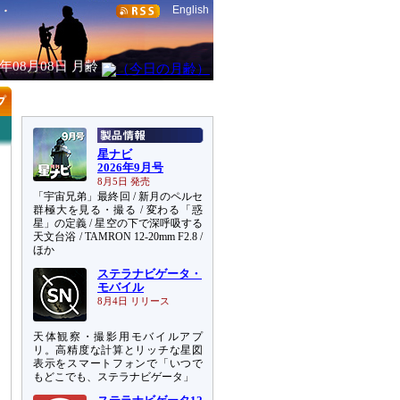
English
6年08月08日
月齢
星ナビ
2026年9月号
8月5日 発売
「宇宙兄弟」最終回 / 新月のペルセ
群極大を見る・撮る / 変わる「惑
星」の定義 / 星空の下で深呼吸する
天文台浴 / TAMRON 12-20mm F2.8 /
ほか
ステラナビゲータ・
モバイル
8月4日 リリース
天体観察・撮影用モバイルアプ
リ。高精度な計算とリッチな星図
表示をスマートフォンで「いつで
もどこでも、ステラナビゲータ」