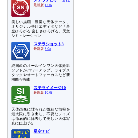
ステラナビゲータ12
最新版
12.0i
美しい描画、豊富な天体データ、
オリジナル番組エディタなど「星
空ひろがる 楽しさひろげる」天文
シミュレーション
ステラショット3
最新版
3.0o
純国産のオールインワン天体撮影
ソフトがパワーアップ。ライブス
タックやオートフォーカスなど新
機能も搭載
ステライメージ10
最新版
10.0f
天体画像に埋もれた微細な情報を
最大限に引き出し、不要なノイズ
は徹底的に除去して美しい天体写
真に仕上げる
星空ナビ