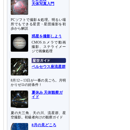
天体写真入門
PCソフトで撮影＆処理。明るい場
所でもできる星雲・星団撮影を初
歩から解説
惑星を撮影しよう
CMOSカメラで動画
撮影、ステライメー
ジで画像処理
ペルセウス座流星群
8月12～13日が一番の見ごろ。月明
かりゼロの好条件！
夏休み 天体観察ガ
イド
夏の大三角、天の川、流星群、星
空撮影。初級者向けの観察ガイド
8月の見どころ