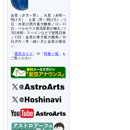
金星（夕方～宵）、火星（未明～
明け方）、土星（宵～明け方）／2
日：水星が西方最大離角／12～13
日：ペルセウス座流星群が極大／1
3日未明：スペインなどで皆既日食
／15日：金星が東方最大離角／16
日夕方～宵：細い月と金星が接近
／…
「
星空ガイド
」や「
特集一覧
」も
ご覧ください