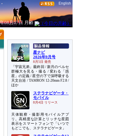
English
6年08月07日
月齢
星ナビ
2026年9月号
8月5日 発売
「宇宙兄弟」最終回 / 新月のペルセ
群極大を見る・撮る / 変わる「惑
星」の定義 / 星空の下で深呼吸する
天文台浴 / TAMRON 12-20mm F2.8 /
ほか
ステラナビゲータ・
モバイル
8月4日 リリース
天体観察・撮影用モバイルアプ
リ。高精度な計算とリッチな星図
表示をスマートフォンで「いつで
もどこでも、ステラナビゲータ」