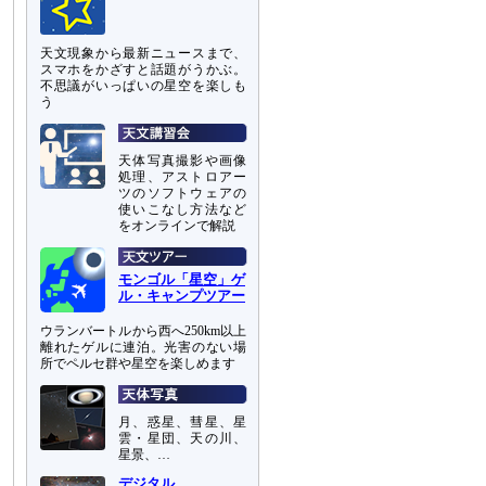
天文現象から最新ニュースまで、
スマホをかざすと話題がうかぶ。
不思議がいっぱいの星空を楽しも
う
天体写真撮影や画像
処理、アストロアー
ツのソフトウェアの
使いこなし方法など
をオンラインで解説
モンゴル「星空」ゲ
ル・キャンプツアー
ウランバートルから西へ250km以上
離れたゲルに連泊。光害のない場
所でペルセ群や星空を楽しめます
月、惑星、彗星、星
雲・星団、天の川、
星景、…
デジタル