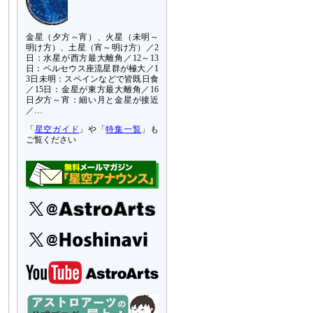
金星（夕方～宵）、火星（未明～
明け方）、土星（宵～明け方）／2
日：水星が西方最大離角／12～13
日：ペルセウス座流星群が極大／1
3日未明：スペインなどで皆既日食
／15日：金星が東方最大離角／16
日夕方～宵：細い月と金星が接近
／…
「
星空ガイド
」や「
特集一覧
」も
ご覧ください