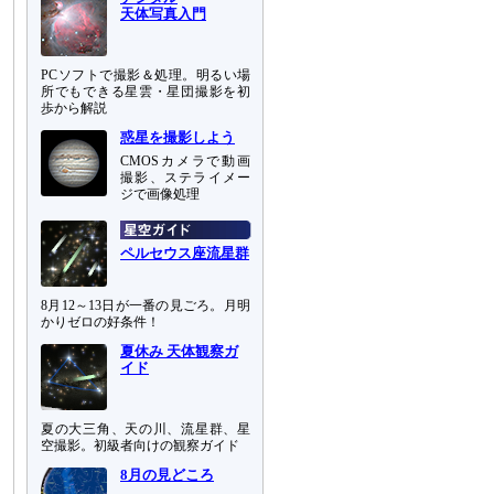
天体写真入門
PCソフトで撮影＆処理。明るい場
所でもできる星雲・星団撮影を初
歩から解説
惑星を撮影しよう
CMOSカメラで動画
撮影、ステライメー
ジで画像処理
ペルセウス座流星群
8月12～13日が一番の見ごろ。月明
かりゼロの好条件！
夏休み 天体観察ガ
イド
夏の大三角、天の川、流星群、星
空撮影。初級者向けの観察ガイド
8月の見どころ