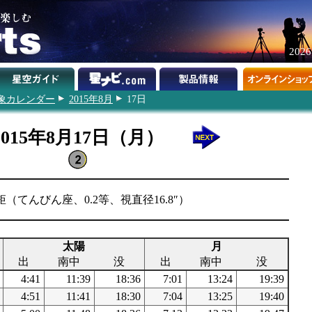
202
象カレンダー
2015年8月
17日
2015年8月17日（月）
矩（てんびん座、0.2等、視直径16.8″）
太陽
月
出
南中
没
出
南中
没
4:41
11:39
18:36
7:01
13:24
19:39
4:51
11:41
18:30
7:04
13:25
19:40