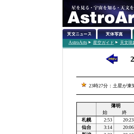
AstroArts
星空ガイド
天文現
23時27分：土星が東
薄明
始
終
札幌
2:53
20:23
仙台
3:14
20:06