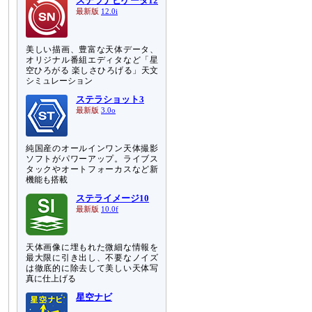
ステラナビゲータ12
最新版
12.0i
美しい描画、豊富な天体データ、
オリジナル番組エディタなど「星
空ひろがる 楽しさひろげる」天文
シミュレーション
ステラショット3
最新版
3.0o
純国産のオールインワン天体撮影
ソフトがパワーアップ。ライブス
タックやオートフォーカスなど新
機能も搭載
ステライメージ10
最新版
10.0f
天体画像に埋もれた微細な情報を
最大限に引き出し、不要なノイズ
は徹底的に除去して美しい天体写
真に仕上げる
星空ナビ