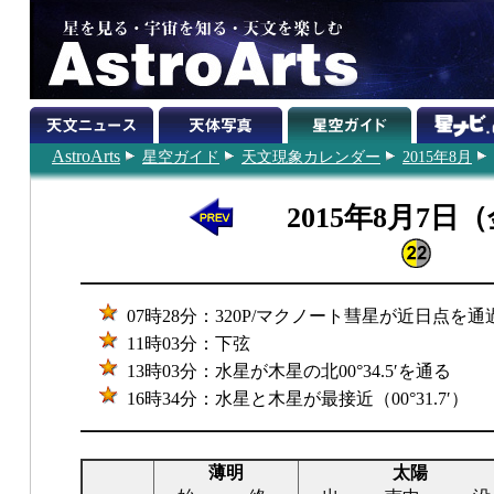
AstroArts
星空ガイド
天文現象カレンダー
2015年8月
2015年8月7日
07時28分：320P/マクノート彗星が近日点を通
11時03分：下弦
13時03分：水星が木星の北00°34.5′を通る
16時34分：水星と木星が最接近（00°31.7′）
薄明
太陽