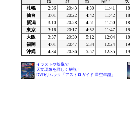
始
終
出
南中
没
札幌
2:36
20:43
4:30
11:41
18
仙台
3:01
20:22
4:42
11:42
18
新潟
3:10
20:28
4:51
11:50
18
東京
3:16
20:17
4:52
11:47
18
大阪
3:37
20:30
5:12
12:04
18
福岡
4:01
20:47
5:34
12:24
19
沖縄
4:34
20:36
5:57
12:35
19
イラストや映像で
天文現象を詳しく解説！
DVD付ムック「アストロガイド 星空年鑑」