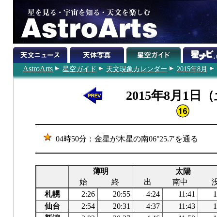
AstroArts
星空ガイド
天文現象カレンダー
2015年8月
2015年8月1日
04時50分：金星が木星の南06°25.7′を通る
薄明
太陽
始
終
出
南中
札幌
2:26
20:55
4:24
11:41
1
仙台
2:54
20:31
4:37
11:43
1