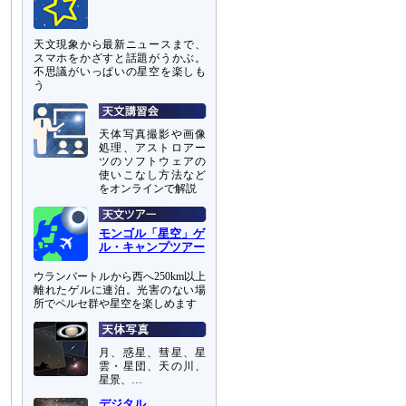
天文現象から最新ニュースまで、
スマホをかざすと話題がうかぶ。
不思議がいっぱいの星空を楽しも
う
天体写真撮影や画像
処理、アストロアー
ツのソフトウェアの
使いこなし方法など
をオンラインで解説
モンゴル「星空」ゲ
ル・キャンプツアー
ウランバートルから西へ250km以上
離れたゲルに連泊。光害のない場
所でペルセ群や星空を楽しめます
月、惑星、彗星、星
雲・星団、天の川、
星景、…
デジタル