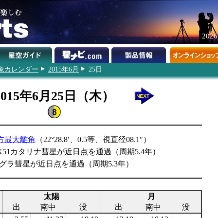
202
象カレンダー
2015年6月
25日
2015年6月25日（木）
方最大離角
（22°28.8′、0.5等、視直径08.1″）
9 WX51カタリナ彗星が近日点を通過（周期5.4年）
/ラサグラ彗星が近日点を通過（周期5.3年）
太陽
月
出
南中
没
出
南中
没