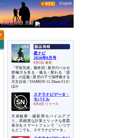
English
6年08月08日
月齢
星ナビ
2026年9月号
8月5日 発売
「宇宙兄弟」最終回 / 新月のペルセ
群極大を見る・撮る / 変わる「惑
星」の定義 / 星空の下で深呼吸する
天文台浴 / TAMRON 12-20mm F2.8 /
ほか
ステラナビゲータ・
モバイル
8月4日 リリース
天体観察・撮影用モバイルアプ
リ。高精度な計算とリッチな星図
表示をスマートフォンで「いつで
もどこでも、ステラナビゲータ」