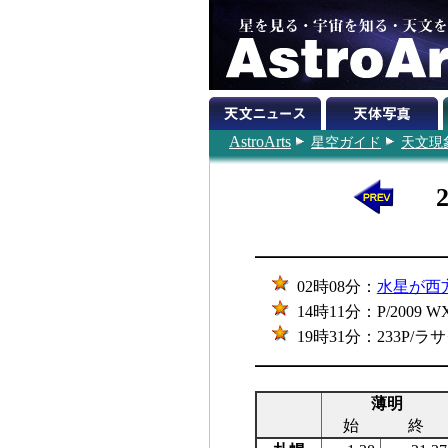
AstroArts
星空ガイド
天文現
02時08分：
水星が西
14時11分：P/200
19時31分：233P
薄明
始
終