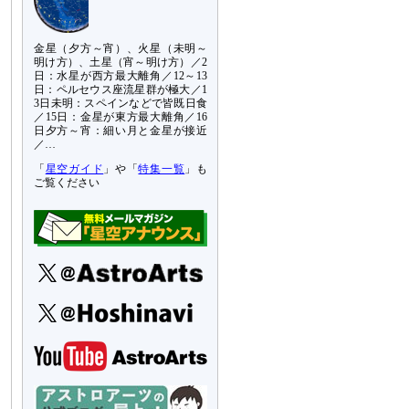
金星（夕方～宵）、火星（未明～
明け方）、土星（宵～明け方）／2
日：水星が西方最大離角／12～13
日：ペルセウス座流星群が極大／1
3日未明：スペインなどで皆既日食
／15日：金星が東方最大離角／16
日夕方～宵：細い月と金星が接近
／…
「
星空ガイド
」や「
特集一覧
」も
ご覧ください