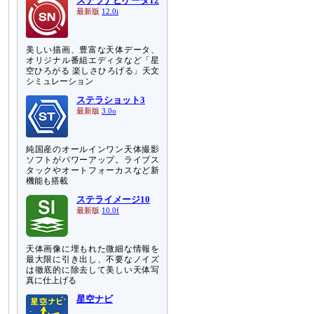
ステラナビゲータ12
最新版
12.0i
美しい描画、豊富な天体データ、
オリジナル番組エディタなど「星
空ひろがる 楽しさひろげる」天文
シミュレーション
ステラショット3
最新版
3.0o
純国産のオールインワン天体撮影
ソフトがパワーアップ。ライブス
タックやオートフォーカスなど新
機能も搭載
ステライメージ10
最新版
10.0f
天体画像に埋もれた微細な情報を
最大限に引き出し、不要なノイズ
は徹底的に除去して美しい天体写
真に仕上げる
星空ナビ