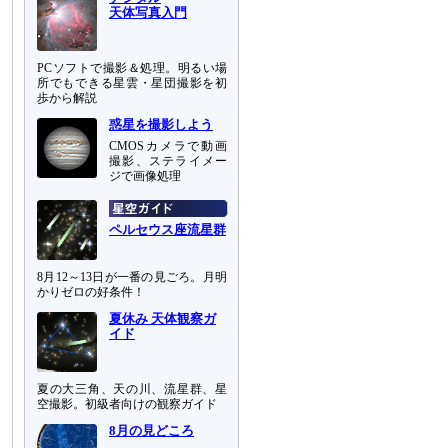
天体写真入門
PCソフトで撮影＆処理。明るい場
所でもできる星雲・星団撮影を初
歩から解説
惑星を撮影しよう
CMOSカメラで動画
撮影、ステライメー
ジで画像処理
ペルセウス座流星群
8月12～13日が一番の見ごろ。月明
かりゼロの好条件！
夏休み 天体観察ガ
イド
夏の大三角、天の川、流星群、星
空撮影。初級者向けの観察ガイド
8月の見どころ