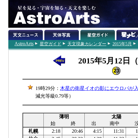
AstroArts
星空ガイド
天文現象カレンダー
2015年5月
2015年5月12日
19時29分：
木星の衛星イオの影にエウロパが
減光等級0.79等）
薄明
太陽
始
終
出
南中
札幌
2:18
20:46
4:15
11:31
1