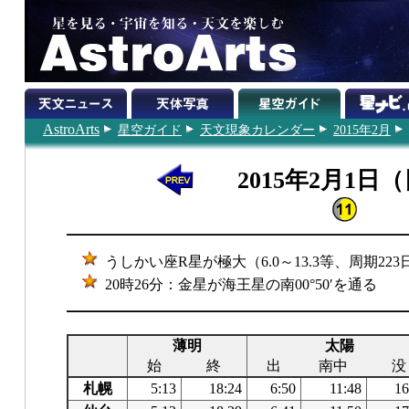
AstroArts
星空ガイド
天文現象カレンダー
2015年2月
2015年2月1日
うしかい座R星が極大（6.0～13.3等、周期223
20時26分：金星が海王星の南00°50′を通る
薄明
太陽
始
終
出
南中
没
札幌
5:13
18:24
6:50
11:48
16