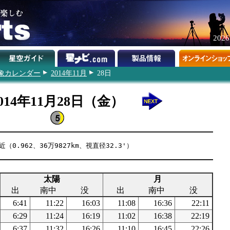
202
象カレンダー
2014年11月
28日
014年11月28日（金）
（0.962、36万9827km、視直径32.3'）
太陽
月
出
南中
没
出
南中
没
6:41
11:22
16:03
11:08
16:36
22:11
6:29
11:24
16:19
11:02
16:38
22:19
6:37
11:32
16:26
11:10
16:45
22:26