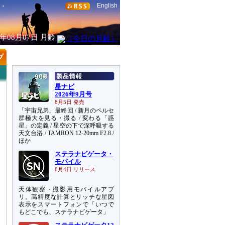
English
6年08月07日
月齢
星ナビ
2026年9月号
8月5日 発売
「宇宙兄弟」最終回 / 新月のペルセ
群極大を見る・撮る / 変わる「惑
星」の定義 / 星空の下で深呼吸する
天文台浴 / TAMRON 12-20mm F2.8 /
ほか
ステラナビゲータ・
モバイル
8月4日 リリース
天体観察・撮影用モバイルアプ
リ。高精度な計算とリッチな星図
表示をスマートフォンで「いつで
もどこでも、ステラナビゲータ」