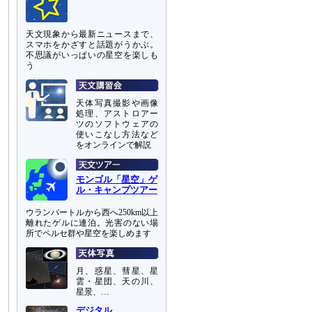
天文現象から最新ニュースまで、
スマホをかざすと話題がうかぶ。
不思議がいっぱいの星空を楽しも
う
天体写真撮影や画像
処理、アストロアー
ツのソフトウェアの
使いこなし方法など
をオンラインで解説
モンゴル「星空」ゲ
ル・キャンプツアー
ウランバートルから西へ250km以上
離れたゲルに連泊。光害のない場
所でペルセ群や星空を楽しめます
月、惑星、彗星、星
雲・星団、天の川、
星景、…
デジタル