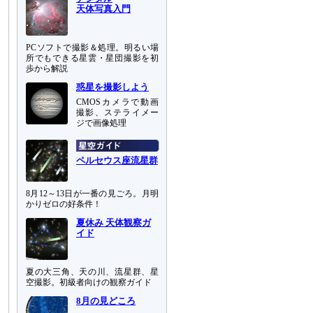
天体写真入門
PCソフトで撮影＆処理。明るい場
所でもできる星雲・星団撮影を初
歩から解説
惑星を撮影しよう
CMOSカメラで動画
撮影、ステライメー
ジで画像処理
ペルセウス座流星群
8月12～13日が一番の見ごろ。月明
かりゼロの好条件！
夏休み 天体観察ガ
イド
夏の大三角、天の川、流星群、星
空撮影。初級者向けの観察ガイド
8月の見どころ