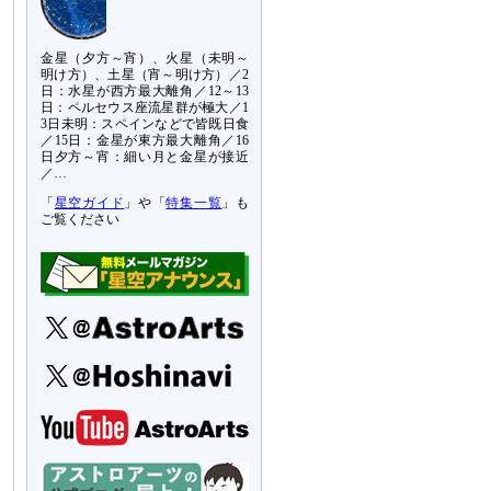
金星（夕方～宵）、火星（未明～
明け方）、土星（宵～明け方）／2
日：水星が西方最大離角／12～13
日：ペルセウス座流星群が極大／1
3日未明：スペインなどで皆既日食
／15日：金星が東方最大離角／16
日夕方～宵：細い月と金星が接近
／…
「
星空ガイド
」や「
特集一覧
」も
ご覧ください