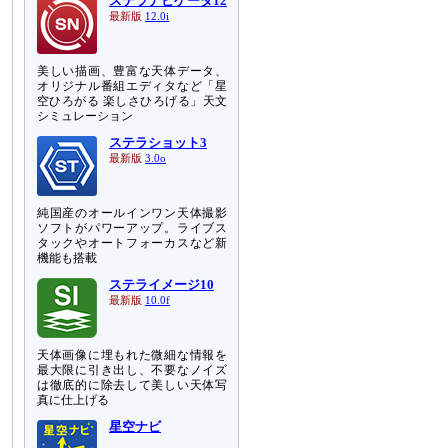
ステラナビゲータ12
最新版
12.0i
美しい描画、豊富な天体データ、
オリジナル番組エディタなど「星
空ひろがる 楽しさひろげる」天文
シミュレーション
ステラショット3
最新版
3.0o
純国産のオールインワン天体撮影
ソフトがパワーアップ。ライブス
タックやオートフォーカスなど新
機能も搭載
ステライメージ10
最新版
10.0f
天体画像に埋もれた微細な情報を
最大限に引き出し、不要なノイズ
は徹底的に除去して美しい天体写
真に仕上げる
星空ナビ