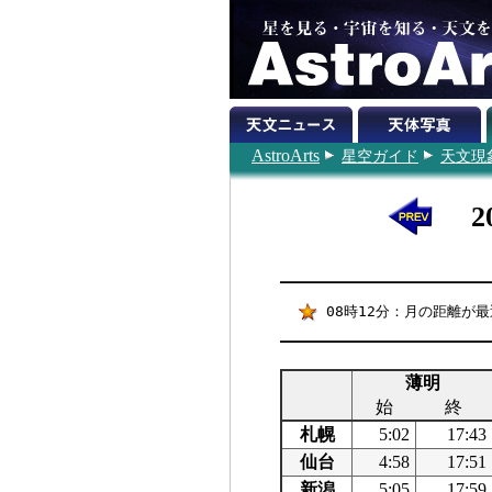
AstroArts
星空ガイド
天文現
2
08時12分：月の距離が最近
薄明
始
終
札幌
5:02
17:43
仙台
4:58
17:51
新潟
5:05
17:59