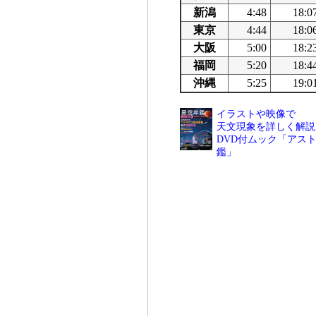
新潟
4:48
18:0
東京
4:44
18:0
大阪
5:00
18:2
福岡
5:20
18:4
沖縄
5:25
19:0
イラストや映像で
天文現象を詳しく解説
DVD付ムック「アスト
鑑」