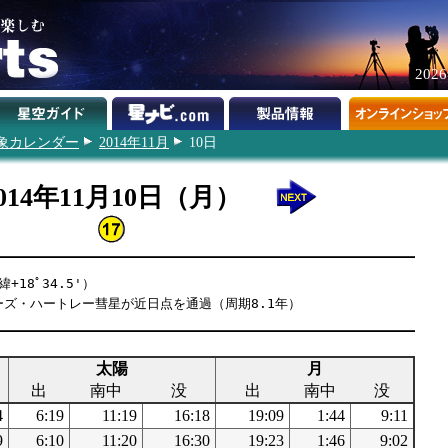
202
象カレンダー
2014年11月
10日
014年11月10日（月）
+18ﾟ34.5'）
ターズ・ハートレー彗星が近日点を通過（周期8.1年）
太陽
月
出
南中
没
出
南中
没
4
6:19
11:19
16:18
19:09
1:44
9:11
9
6:10
11:20
16:30
19:23
1:46
9:02