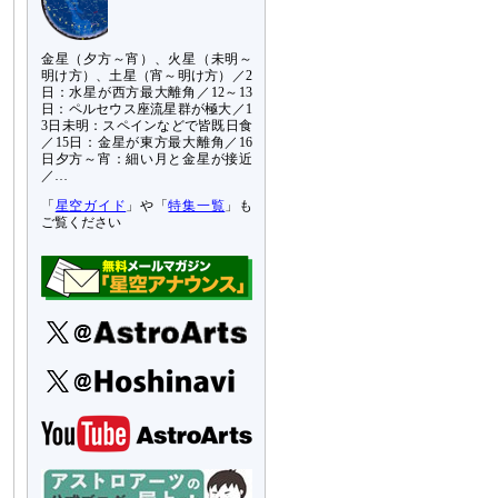
金星（夕方～宵）、火星（未明～
明け方）、土星（宵～明け方）／2
日：水星が西方最大離角／12～13
日：ペルセウス座流星群が極大／1
3日未明：スペインなどで皆既日食
／15日：金星が東方最大離角／16
日夕方～宵：細い月と金星が接近
／…
「
星空ガイド
」や「
特集一覧
」も
ご覧ください