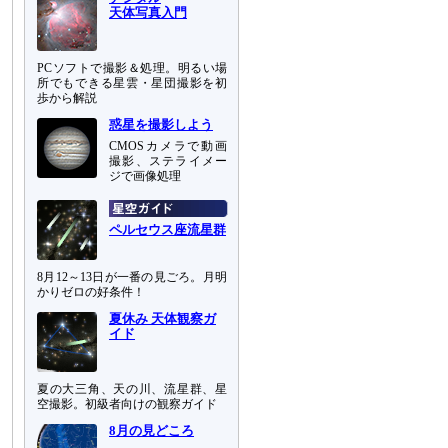
天体写真入門
PCソフトで撮影＆処理。明るい場
所でもできる星雲・星団撮影を初
歩から解説
惑星を撮影しよう
CMOSカメラで動画
撮影、ステライメー
ジで画像処理
ペルセウス座流星群
8月12～13日が一番の見ごろ。月明
かりゼロの好条件！
夏休み 天体観察ガ
イド
夏の大三角、天の川、流星群、星
空撮影。初級者向けの観察ガイド
8月の見どころ