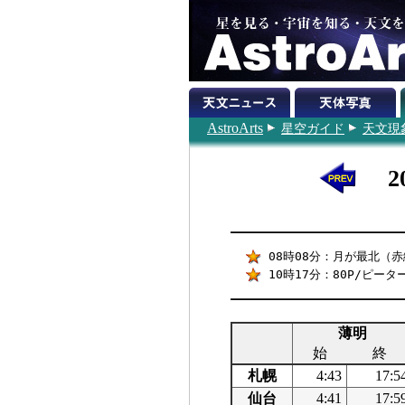
AstroArts
星空ガイド
天文現
2
08時08分：月が最北（赤緯
10時17分：80P/ピー
薄明
始
終
札幌
4:43
17:5
仙台
4:41
17:5