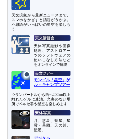
天文現象から最新ニュースまで、
スマホをかざすと話題がうかぶ。
不思議がいっぱいの星空を楽しも
う
天体写真撮影や画像
処理、アストロアー
ツのソフトウェアの
使いこなし方法など
をオンラインで解説
モンゴル「星空」ゲ
ル・キャンプツアー
ウランバートルから西へ250km以上
離れたゲルに連泊。光害のない場
所でペルセ群や星空を楽しめます
月、惑星、彗星、星
雲・星団、天の川、
星景、…
デジタル