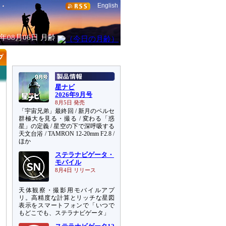
English
6年08月06日
月齢
星ナビ
2026年9月号
8月5日 発売
「宇宙兄弟」最終回 / 新月のペルセ
群極大を見る・撮る / 変わる「惑
星」の定義 / 星空の下で深呼吸する
天文台浴 / TAMRON 12-20mm F2.8 /
ほか
ステラナビゲータ・
モバイル
8月4日 リリース
天体観察・撮影用モバイルアプ
リ。高精度な計算とリッチな星図
表示をスマートフォンで「いつで
もどこでも、ステラナビゲータ」