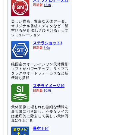
ステラナビゲータ12
最新版
12.0i
美しい描画、豊富な天体データ、
オリジナル番組エディタなど「星
空ひろがる 楽しさひろげる」天文
シミュレーション
ステラショット3
最新版
3.0o
純国産のオールインワン天体撮影
ソフトがパワーアップ。ライブス
タックやオートフォーカスなど新
機能も搭載
ステライメージ10
最新版
10.0f
天体画像に埋もれた微細な情報を
最大限に引き出し、不要なノイズ
は徹底的に除去して美しい天体写
真に仕上げる
星空ナビ