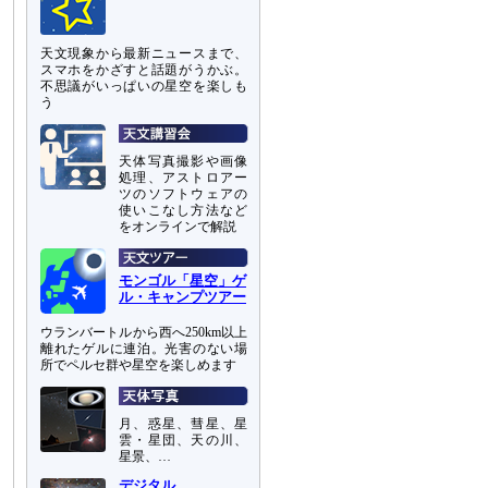
天文現象から最新ニュースまで、
スマホをかざすと話題がうかぶ。
不思議がいっぱいの星空を楽しも
う
天体写真撮影や画像
処理、アストロアー
ツのソフトウェアの
使いこなし方法など
をオンラインで解説
モンゴル「星空」ゲ
ル・キャンプツアー
ウランバートルから西へ250km以上
離れたゲルに連泊。光害のない場
所でペルセ群や星空を楽しめます
月、惑星、彗星、星
雲・星団、天の川、
星景、…
デジタル