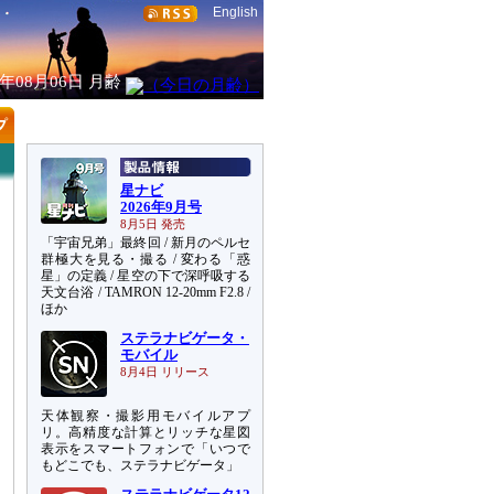
English
6年08月06日
月齢
星ナビ
2026年9月号
8月5日 発売
「宇宙兄弟」最終回 / 新月のペルセ
群極大を見る・撮る / 変わる「惑
星」の定義 / 星空の下で深呼吸する
天文台浴 / TAMRON 12-20mm F2.8 /
ほか
ステラナビゲータ・
モバイル
8月4日 リリース
天体観察・撮影用モバイルアプ
リ。高精度な計算とリッチな星図
表示をスマートフォンで「いつで
もどこでも、ステラナビゲータ」