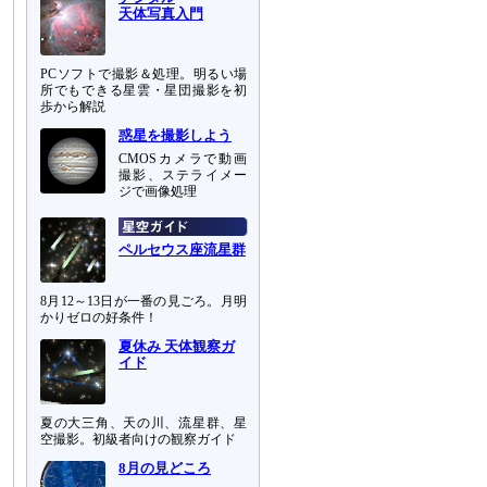
天体写真入門
PCソフトで撮影＆処理。明るい場
所でもできる星雲・星団撮影を初
歩から解説
惑星を撮影しよう
CMOSカメラで動画
撮影、ステライメー
ジで画像処理
ペルセウス座流星群
8月12～13日が一番の見ごろ。月明
かりゼロの好条件！
夏休み 天体観察ガ
イド
夏の大三角、天の川、流星群、星
空撮影。初級者向けの観察ガイド
8月の見どころ