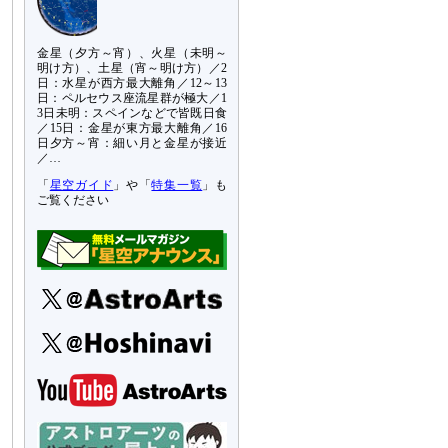
金星（夕方～宵）、火星（未明～
明け方）、土星（宵～明け方）／2
日：水星が西方最大離角／12～13
日：ペルセウス座流星群が極大／1
3日未明：スペインなどで皆既日食
／15日：金星が東方最大離角／16
日夕方～宵：細い月と金星が接近
／…
「
星空ガイド
」や「
特集一覧
」も
ご覧ください