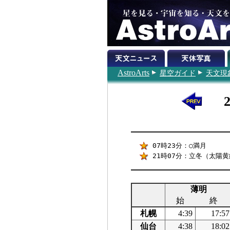
AstroArts
星空ガイド
天文現
07時23分：○満月
21時07分：立冬（太陽黄
薄明
始
終
札幌
4:39
17:57
仙台
4:38
18:02