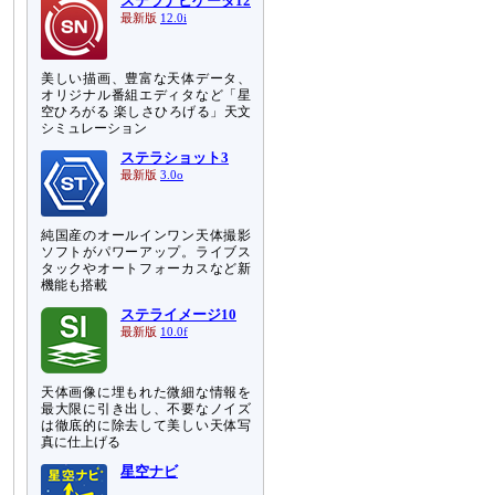
ステラナビゲータ12
最新版
12.0i
美しい描画、豊富な天体データ、
オリジナル番組エディタなど「星
空ひろがる 楽しさひろげる」天文
シミュレーション
ステラショット3
最新版
3.0o
純国産のオールインワン天体撮影
ソフトがパワーアップ。ライブス
タックやオートフォーカスなど新
機能も搭載
ステライメージ10
最新版
10.0f
天体画像に埋もれた微細な情報を
最大限に引き出し、不要なノイズ
は徹底的に除去して美しい天体写
真に仕上げる
星空ナビ