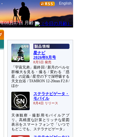
English
6年08月07日
月齢
星ナビ
2026年9月号
8月5日 発売
「宇宙兄弟」最終回 / 新月のペルセ
群極大を見る・撮る / 変わる「惑
星」の定義 / 星空の下で深呼吸する
天文台浴 / TAMRON 12-20mm F2.8 /
ほか
ステラナビゲータ・
モバイル
8月4日 リリース
天体観察・撮影用モバイルアプ
リ。高精度な計算とリッチな星図
表示をスマートフォンで「いつで
もどこでも、ステラナビゲータ」