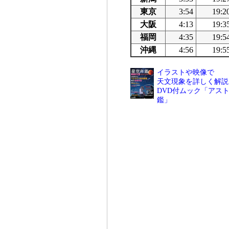
東京
3:54
19:2
大阪
4:13
19:3
福岡
4:35
19:5
沖縄
4:56
19:5
イラストや映像で
天文現象を詳しく解説
DVD付ムック「アスト
鑑」