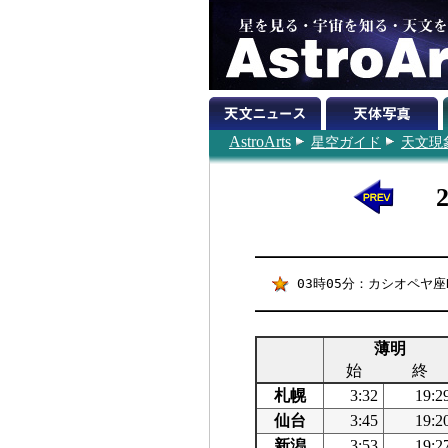
AstroArts
星空ガイド
天文現
03時05分：カシオペヤ座
薄明
始
終
札幌
3:32
19:2
仙台
3:45
19:2
新潟
3:53
19:2