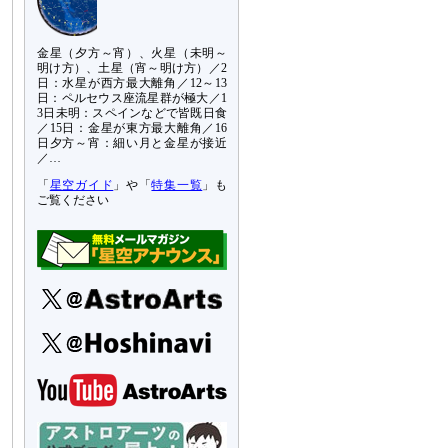
金星（夕方～宵）、火星（未明～
明け方）、土星（宵～明け方）／2
日：水星が西方最大離角／12～13
日：ペルセウス座流星群が極大／1
3日未明：スペインなどで皆既日食
／15日：金星が東方最大離角／16
日夕方～宵：細い月と金星が接近
／…
「
星空ガイド
」や「
特集一覧
」も
ご覧ください