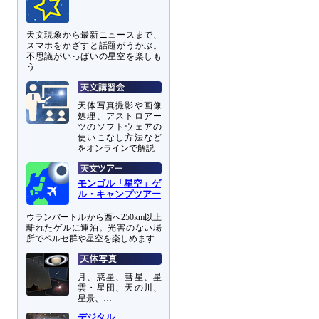
天文現象から最新ニュースまで、
スマホをかざすと話題がうかぶ。
不思議がいっぱいの星空を楽しも
う
天体写真撮影や画像
処理、アストロアー
ツのソフトウェアの
使いこなし方法など
をオンラインで解説
モンゴル「星空」ゲ
ル・キャンプツアー
ウランバートルから西へ250km以上
離れたゲルに連泊。光害のない場
所でペルセ群や星空を楽しめます
月、惑星、彗星、星
雲・星団、天の川、
星景、…
デジタル