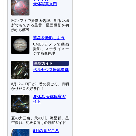
天体写真入門
PCソフトで撮影＆処理。明るい場
所でもできる星雲・星団撮影を初
歩から解説
惑星を撮影しよう
CMOSカメラで動画
撮影、ステライメー
ジで画像処理
ペルセウス座流星群
8月12～13日が一番の見ごろ。月明
かりゼロの好条件！
夏休み 天体観察ガ
イド
夏の大三角、天の川、流星群、星
空撮影。初級者向けの観察ガイド
8月の見どころ