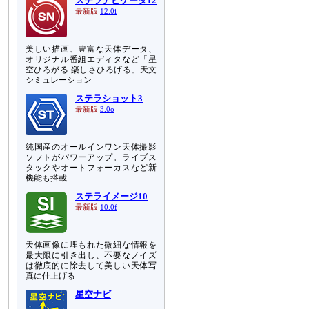
ステラナビゲータ12
最新版
12.0i
美しい描画、豊富な天体データ、
オリジナル番組エディタなど「星
空ひろがる 楽しさひろげる」天文
シミュレーション
ステラショット3
最新版
3.0o
純国産のオールインワン天体撮影
ソフトがパワーアップ。ライブス
タックやオートフォーカスなど新
機能も搭載
ステライメージ10
最新版
10.0f
天体画像に埋もれた微細な情報を
最大限に引き出し、不要なノイズ
は徹底的に除去して美しい天体写
真に仕上げる
星空ナビ