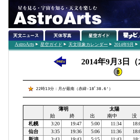
AstroArts
星空ガイド
天文現象カレンダー
2014年9月
2014年9月3日
22時13分：月が最南（赤緯-18ﾟ38.6'）
薄明
太陽
始
終
出
南中
没
札幌
3:20
19:47
5:00
11:34
18:
仙台
3:35
19:36
5:06
11:36
18:
新潟
3:43
19:43
5:15
11:43
18: