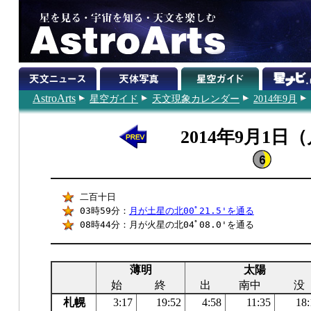
AstroArts
星空ガイド
天文現象カレンダー
2014年9月
2014年9月1日
二百十日
03時59分：
月が土星の北00ﾟ21.5'を通る
08時44分：月が火星の北04ﾟ08.0'を通る
薄明
太陽
始
終
出
南中
没
札幌
3:17
19:52
4:58
11:35
18: