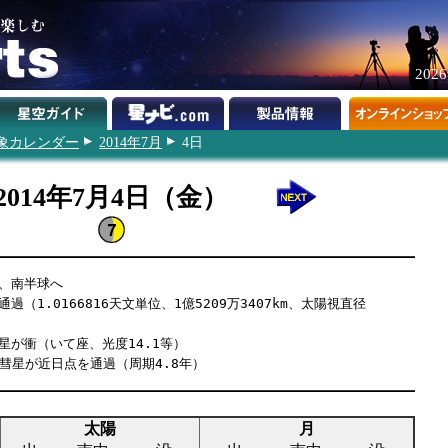
202
象カレンダー
2014年7月
4日
2014年7月4日（金）
過、南半球へ
過（1.0166816天文単位、1億5209万3407km、太陽視直径
星が衝（いて座、光度14.1等）
ニア彗星が近日点を通過（周期4.8年）
太陽
月