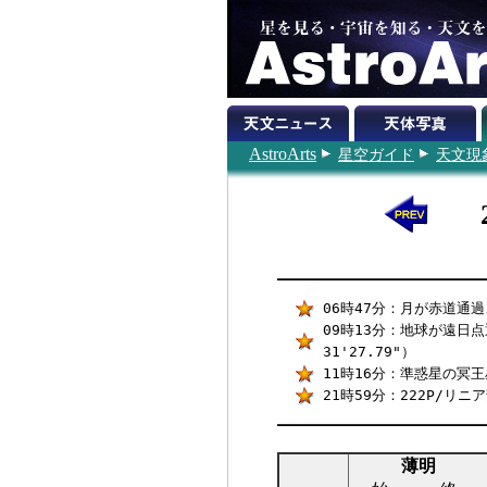
AstroArts
星空ガイド
天文現
06時47分：月が赤道通
09時13分：地球が遠日点通
31'27.79"）
11時16分：準惑星の冥王
21時59分：222P/リ
薄明