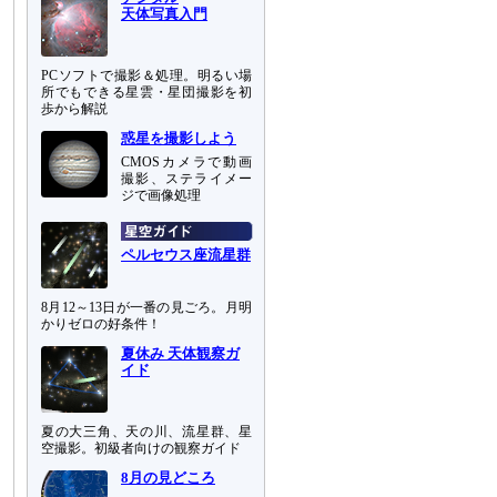
天体写真入門
PCソフトで撮影＆処理。明るい場
所でもできる星雲・星団撮影を初
歩から解説
惑星を撮影しよう
CMOSカメラで動画
撮影、ステライメー
ジで画像処理
ペルセウス座流星群
8月12～13日が一番の見ごろ。月明
かりゼロの好条件！
夏休み 天体観察ガ
イド
夏の大三角、天の川、流星群、星
空撮影。初級者向けの観察ガイド
8月の見どころ