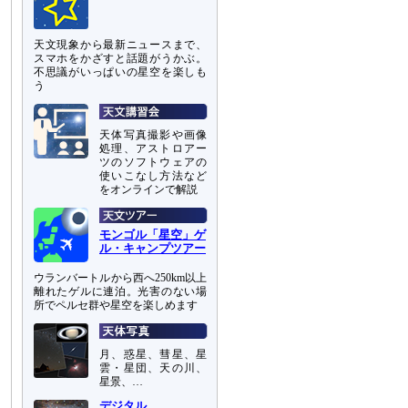
天文現象から最新ニュースまで、
スマホをかざすと話題がうかぶ。
不思議がいっぱいの星空を楽しも
う
天体写真撮影や画像
処理、アストロアー
ツのソフトウェアの
使いこなし方法など
をオンラインで解説
モンゴル「星空」ゲ
ル・キャンプツアー
ウランバートルから西へ250km以上
離れたゲルに連泊。光害のない場
所でペルセ群や星空を楽しめます
月、惑星、彗星、星
雲・星団、天の川、
星景、…
デジタル