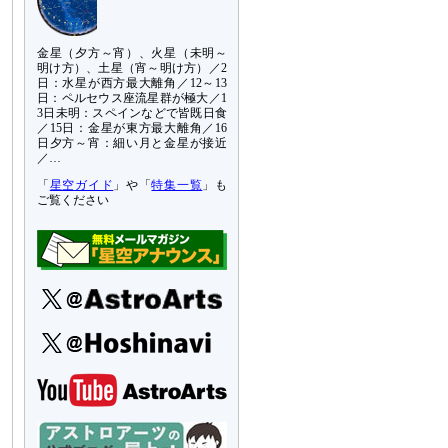
金星（夕方～宵）、火星（未明～
明け方）、土星（宵～明け方）／2
日：水星が西方最大離角／12～13
日：ペルセウス座流星群が極大／1
3日未明：スペインなどで皆既日食
／15日：金星が東方最大離角／16
日夕方～宵：細い月と金星が接近
／…
「
星空ガイド
」や「
特集一覧
」も
ご覧ください