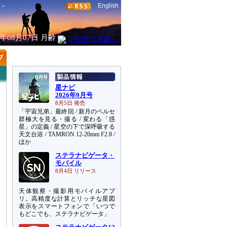
English
6年08月07日
月齢
星ナビ
2026年9月号
8月5日 発売
「宇宙兄弟」最終回 / 新月のペルセ
群極大を見る・撮る / 変わる「惑
星」の定義 / 星空の下で深呼吸する
天文台浴 / TAMRON 12-20mm F2.8 /
ほか
ステラナビゲータ・
モバイル
8月4日 リリース
天体観察・撮影用モバイルアプ
リ。高精度な計算とリッチな星図
表示をスマートフォンで「いつで
もどこでも、ステラナビゲータ」