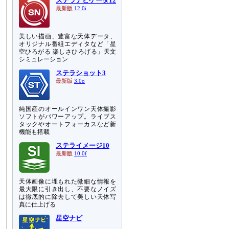
ステラナビゲータ12
最新版
12.0i
美しい描画、豊富な天体データ、
オリジナル番組エディタなど「星
空ひろがる 楽しさひろげる」天文
シミュレーション
ステラショット3
最新版
3.0o
純国産のオールインワン天体撮影
ソフトがパワーアップ。ライブス
タックやオートフォーカスなど新
機能も搭載
ステライメージ10
最新版
10.0f
天体画像に埋もれた微細な情報を
最大限に引き出し、不要なノイズ
は徹底的に除去して美しい天体写
真に仕上げる
星空ナビ