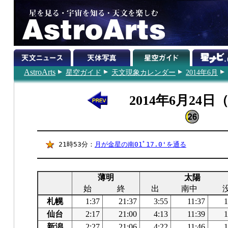
AstroArts
星空ガイド
天文現象カレンダー
2014年6月
2014年6月24日
21時53分：
月が金星の南01ﾟ17.0'を通る
薄明
太陽
始
終
出
南中
札幌
1:37
21:37
3:55
11:37
1
仙台
2:17
21:00
4:13
11:39
1
新潟
2:27
21:06
4:22
11:46
1