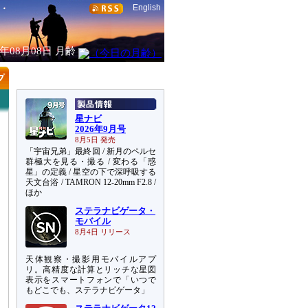
English
6年08月08日
月齢
星ナビ
2026年9月号
8月5日 発売
「宇宙兄弟」最終回 / 新月のペルセ
群極大を見る・撮る / 変わる「惑
星」の定義 / 星空の下で深呼吸する
天文台浴 / TAMRON 12-20mm F2.8 /
ほか
ステラナビゲータ・
モバイル
8月4日 リリース
天体観察・撮影用モバイルアプ
リ。高精度な計算とリッチな星図
表示をスマートフォンで「いつで
もどこでも、ステラナビゲータ」