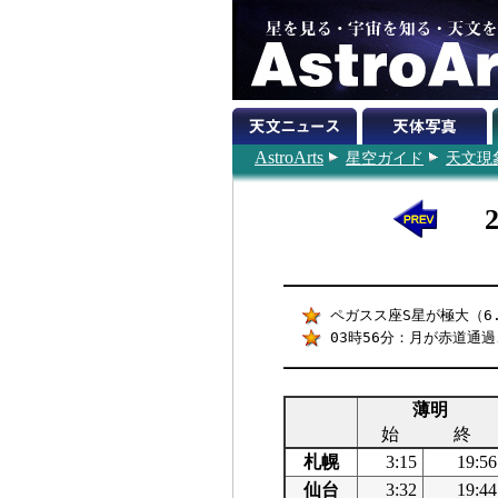
AstroArts
星空ガイド
天文現
ペガスス座S星が極大（6.
03時56分：月が赤道通
薄明
始
終
札幌
3:15
19:56
仙台
3:32
19:44