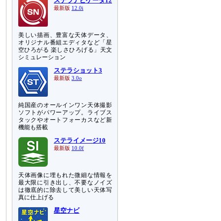
ステラナビゲータ12
最新版
12.0i
美しい描画、豊富な天体データ、
オリジナル番組エディタなど「星
空ひろがる 楽しさひろげる」天文
シミュレーション
ステラショット3
最新版
3.0o
純国産のオールインワン天体撮影
ソフトがパワーアップ。ライブス
タックやオートフォーカスなど新
機能も搭載
ステライメージ10
最新版
10.0f
天体画像に埋もれた微細な情報を
最大限に引き出し、不要なノイズ
は徹底的に除去して美しい天体写
真に仕上げる
星空ナビ