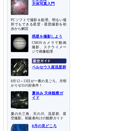
天体写真入門
PCソフトで撮影＆処理。明るい場
所でもできる星雲・星団撮影を初
歩から解説
惑星を撮影しよう
CMOSカメラで動画
撮影、ステライメー
ジで画像処理
ペルセウス座流星群
8月12～13日が一番の見ごろ。月明
かりゼロの好条件！
夏休み 天体観察ガ
イド
夏の大三角、天の川、流星群、星
空撮影。初級者向けの観察ガイド
8月の見どころ