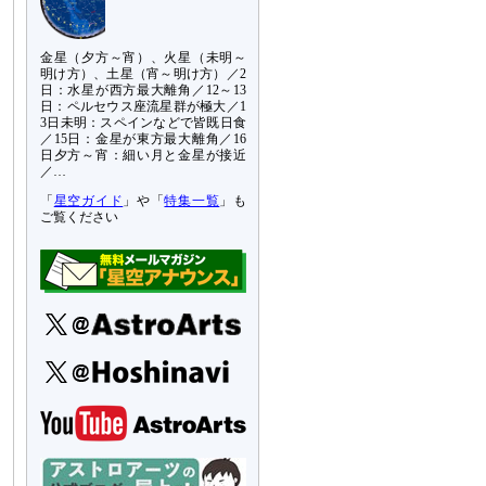
金星（夕方～宵）、火星（未明～
明け方）、土星（宵～明け方）／2
日：水星が西方最大離角／12～13
日：ペルセウス座流星群が極大／1
3日未明：スペインなどで皆既日食
／15日：金星が東方最大離角／16
日夕方～宵：細い月と金星が接近
／…
「
星空ガイド
」や「
特集一覧
」も
ご覧ください