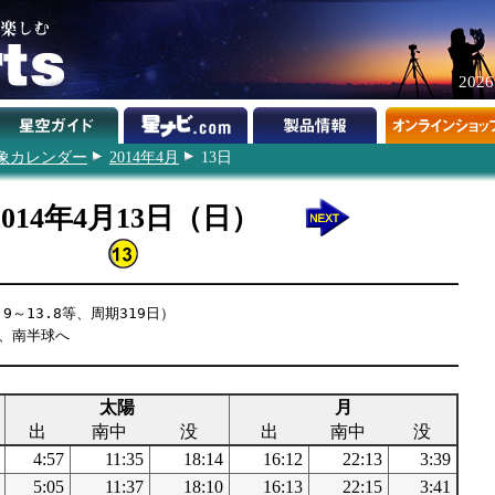
202
象カレンダー
2014年4月
13日
2014年4月13日（日）
9～13.8等、周期319日）
過、南半球へ
太陽
月
出
南中
没
出
南中
没
4:57
11:35
18:14
16:12
22:13
3:39
5:05
11:37
18:10
16:13
22:15
3:41