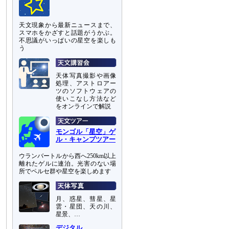
天文現象から最新ニュースまで、
スマホをかざすと話題がうかぶ。
不思議がいっぱいの星空を楽しも
う
天体写真撮影や画像
処理、アストロアー
ツのソフトウェアの
使いこなし方法など
をオンラインで解説
モンゴル「星空」ゲ
ル・キャンプツアー
ウランバートルから西へ250km以上
離れたゲルに連泊。光害のない場
所でペルセ群や星空を楽しめます
月、惑星、彗星、星
雲・星団、天の川、
星景、…
デジタル