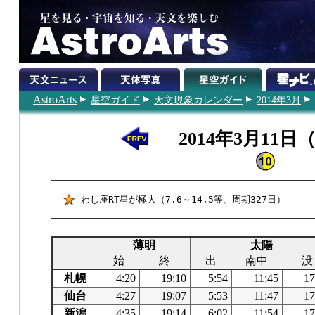
AstroArts
星空ガイド
天文現象カレンダー
2014年3月
2014年3月11日
わし座RT星が極大（7.6～14.5等、周期327日）
薄明
太陽
始
終
出
南中
没
札幌
4:20
19:10
5:54
11:45
17
仙台
4:27
19:07
5:53
11:47
17
新潟
4:35
19:14
6:02
11:54
17