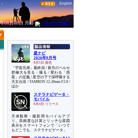
English
6年08月08日
月齢
星ナビ
2026年9月号
8月5日 発売
「宇宙兄弟」最終回 / 新月のペルセ
群極大を見る・撮る / 変わる「惑
星」の定義 / 星空の下で深呼吸する
天文台浴 / TAMRON 12-20mm F2.8 /
ほか
ステラナビゲータ・
モバイル
8月4日 リリース
天体観察・撮影用モバイルアプ
リ。高精度な計算とリッチな星図
表示をスマートフォンで「いつで
もどこでも、ステラナビゲータ」