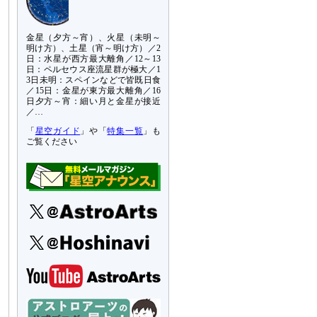
金星（夕方～宵）、火星（未明～
明け方）、土星（宵～明け方）／2
日：水星が西方最大離角／12～13
日：ペルセウス座流星群が極大／1
3日未明：スペインなどで皆既日食
／15日：金星が東方最大離角／16
日夕方～宵：細い月と金星が接近
／…
「
星空ガイド
」や「
特集一覧
」も
ご覧ください