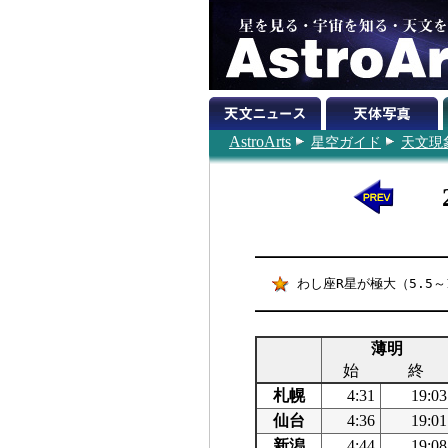
AstroArts
星空ガイド
天文現
わし座R星が極大（5.5～
薄明
始
終
札幌
4:31
19:03
仙台
4:36
19:01
新潟
4:44
19:08