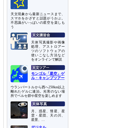
天文現象から最新ニュースまで、
スマホをかざすと話題がうかぶ。
不思議がいっぱいの星空を楽しも
う
天体写真撮影や画像
処理、アストロアー
ツのソフトウェアの
使いこなし方法など
をオンラインで解説
モンゴル「星空」ゲ
ル・キャンプツアー
ウランバートルから西へ250km以上
離れたゲルに連泊。光害のない場
所でペルセ群や星空を楽しめます
月、惑星、彗星、星
雲・星団、天の川、
星景、…
デジタル