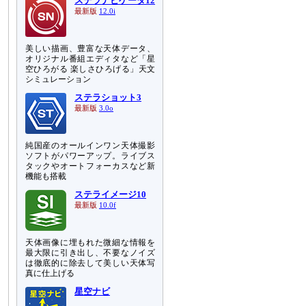
ステラナビゲータ12
最新版
12.0i
美しい描画、豊富な天体データ、
オリジナル番組エディタなど「星
空ひろがる 楽しさひろげる」天文
シミュレーション
ステラショット3
最新版
3.0o
純国産のオールインワン天体撮影
ソフトがパワーアップ。ライブス
タックやオートフォーカスなど新
機能も搭載
ステライメージ10
最新版
10.0f
天体画像に埋もれた微細な情報を
最大限に引き出し、不要なノイズ
は徹底的に除去して美しい天体写
真に仕上げる
星空ナビ