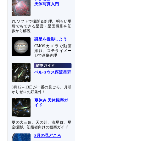
天体写真入門
PCソフトで撮影＆処理。明るい場
所でもできる星雲・星団撮影を初
歩から解説
惑星を撮影しよう
CMOSカメラで動画
撮影、ステライメー
ジで画像処理
ペルセウス座流星群
8月12～13日が一番の見ごろ。月明
かりゼロの好条件！
夏休み 天体観察ガ
イド
夏の大三角、天の川、流星群、星
空撮影。初級者向けの観察ガイド
8月の見どころ