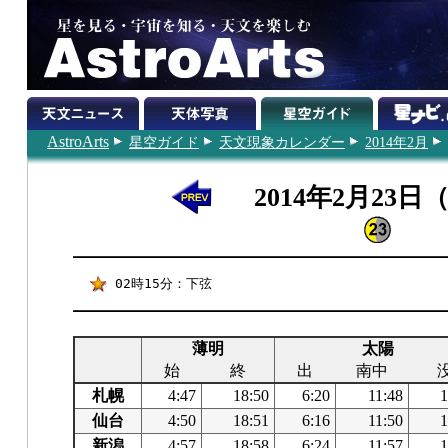
AstroArts
星空ガイド
天文現象カレンダー
2014年2月
2014年2月23日
02時15分：下弦
薄明
太陽
始
終
出
南中
札幌
4:47
18:50
6:20
11:48
1
仙台
4:50
18:51
6:16
11:50
1
新潟
4:57
18:58
6:24
11:57
1