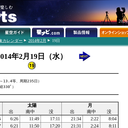
202
象カレンダー
2014年2月
19日
2014年2月19日（水）
～13.4等、周期235日）
経330ﾟ）
太陽
月
出
南中
没
出
南中
没
5
6:26
11:49
17:11
21:34
2:22
8:04
7
6:21
11:50
17:20
21:31
2:24
8:11