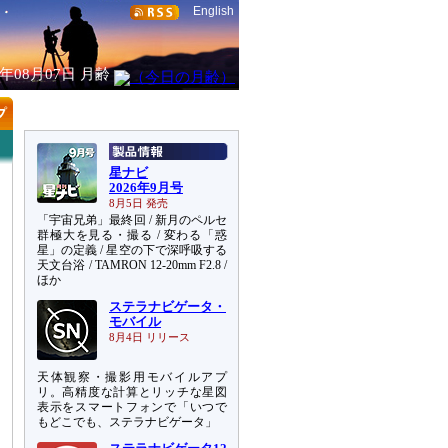
English
6年08月07日
月齢
星ナビ
2026年9月号
8月5日 発売
「宇宙兄弟」最終回 / 新月のペルセ
群極大を見る・撮る / 変わる「惑
星」の定義 / 星空の下で深呼吸する
天文台浴 / TAMRON 12-20mm F2.8 /
ほか
ステラナビゲータ・
モバイル
8月4日 リリース
天体観察・撮影用モバイルアプ
リ。高精度な計算とリッチな星図
表示をスマートフォンで「いつで
もどこでも、ステラナビゲータ」