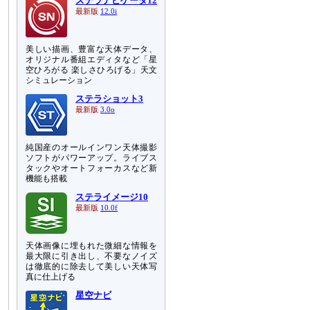
ステラナビゲータ12
最新版
12.0i
美しい描画、豊富な天体データ、
オリジナル番組エディタなど「星
空ひろがる 楽しさひろげる」天文
シミュレーション
ステラショット3
最新版
3.0o
純国産のオールインワン天体撮影
ソフトがパワーアップ。ライブス
タックやオートフォーカスなど新
機能も搭載
ステライメージ10
最新版
10.0f
天体画像に埋もれた微細な情報を
最大限に引き出し、不要なノイズ
は徹底的に除去して美しい天体写
真に仕上げる
星空ナビ