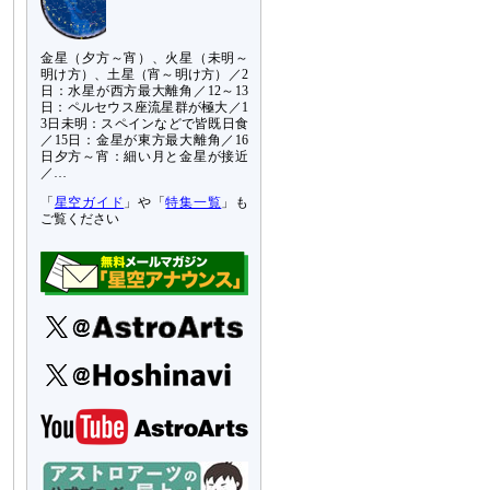
金星（夕方～宵）、火星（未明～
明け方）、土星（宵～明け方）／2
日：水星が西方最大離角／12～13
日：ペルセウス座流星群が極大／1
3日未明：スペインなどで皆既日食
／15日：金星が東方最大離角／16
日夕方～宵：細い月と金星が接近
／…
「
星空ガイド
」や「
特集一覧
」も
ご覧ください