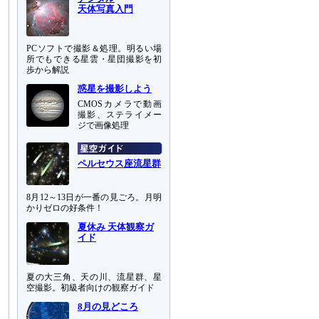
天体写真入門
PCソフトで撮影＆処理。明るい場
所でもできる星雲・星団撮影を初
歩から解説
惑星を撮影しよう
CMOSカメラで動画
撮影、ステライメー
ジで画像処理
ペルセウス座流星群
8月12～13日が一番の見ごろ。月明
かりゼロの好条件！
夏休み 天体観察ガ
イド
夏の大三角、天の川、流星群、星
空撮影。初級者向けの観察ガイド
8月の見どころ