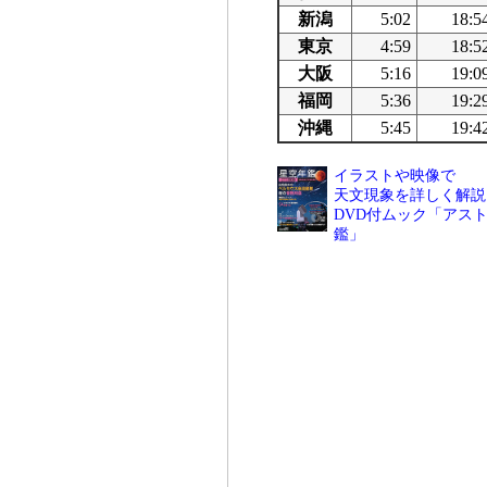
新潟
5:02
18:5
東京
4:59
18:5
大阪
5:16
19:0
福岡
5:36
19:2
沖縄
5:45
19:4
イラストや映像で
天文現象を詳しく解説
DVD付ムック「アスト
鑑」