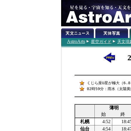
AstroArts
星空ガイド
天文現
くじら座U星が極大（6.8
02時59分：雨水（太陽黄
薄明
始
終
札幌
4:52
18:4
仙台
4:54
18:4