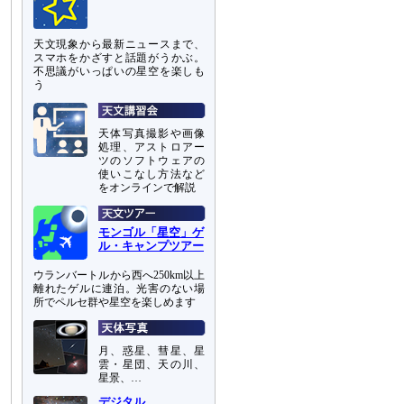
天文現象から最新ニュースまで、
スマホをかざすと話題がうかぶ。
不思議がいっぱいの星空を楽しも
う
天体写真撮影や画像
処理、アストロアー
ツのソフトウェアの
使いこなし方法など
をオンラインで解説
モンゴル「星空」ゲ
ル・キャンプツアー
ウランバートルから西へ250km以上
離れたゲルに連泊。光害のない場
所でペルセ群や星空を楽しめます
月、惑星、彗星、星
雲・星団、天の川、
星景、…
デジタル