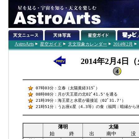
AstroArts
星空ガイド
天文現象カレンダー
2014年2月
2014年2月4日
07時03分：立春（太陽黄経315ﾟ）
08時08分：月が天王星の北02ﾟ41.5'を通る
21時39分：海王星と水星が最接近（02ﾟ31.7'）
21時51分：うお座ε星（4.3等）の食（福岡：暗縁から潜
薄明
太陽
始
終
出
南中
没