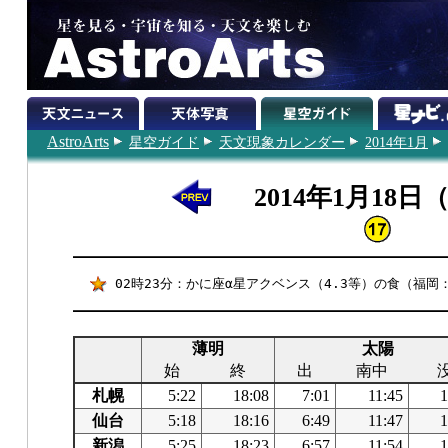
AstroArts
星空ガイド
天文現象カレンダー
2014年1月
2014年1月18日
02時23分：かに座α星アクベンス（4.3等）の食（福岡
薄明
太陽
始
終
出
南中
札幌
5:22
18:08
7:01
11:45
1
仙台
5:18
18:16
6:49
11:47
1
新潟
5:25
18:23
6:57
11:54
1