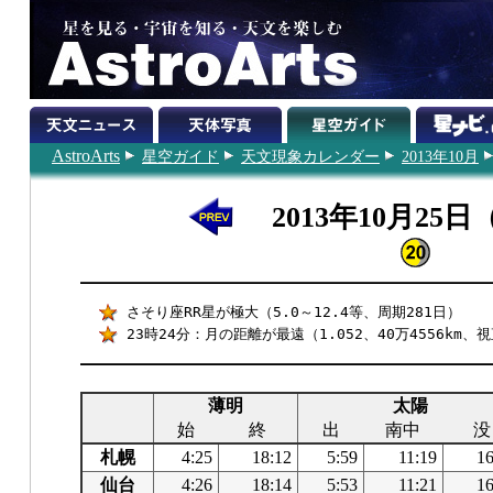
AstroArts
星空ガイド
天文現象カレンダー
2013年10月
2013年10月25
さそり座RR星が極大（5.0～12.4等、周期281日）
23時24分：月の距離が最遠（1.052、40万4556km、視
薄明
太陽
始
終
出
南中
没
札幌
4:25
18:12
5:59
11:19
16
仙台
4:26
18:14
5:53
11:21
16