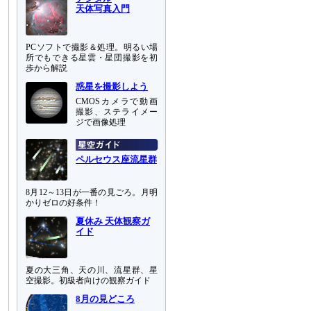
天体写真入門
PCソフトで撮影＆処理。明るい場
所でもできる星雲・星団撮影を初
歩から解説
惑星を撮影しよう
CMOSカメラで動画
撮影、ステライメー
ジで画像処理
ペルセウス座流星群
8月12～13日が一番の見ごろ。月明
かりゼロの好条件！
夏休み 天体観察ガ
イド
夏の大三角、天の川、流星群、星
空撮影。初級者向けの観察ガイド
8月の見どころ