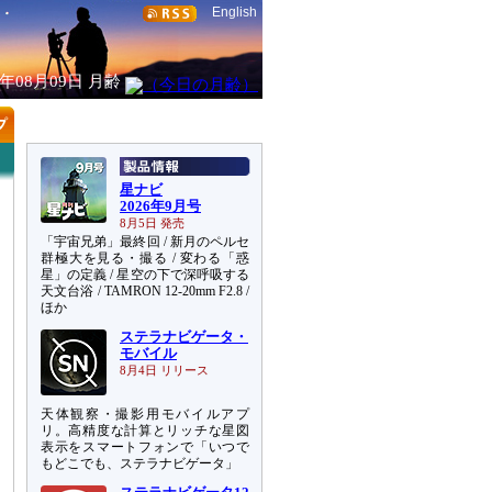
English
6年08月09日
月齢
星ナビ
2026年9月号
8月5日 発売
「宇宙兄弟」最終回 / 新月のペルセ
群極大を見る・撮る / 変わる「惑
星」の定義 / 星空の下で深呼吸する
天文台浴 / TAMRON 12-20mm F2.8 /
ほか
ステラナビゲータ・
モバイル
8月4日 リリース
天体観察・撮影用モバイルアプ
リ。高精度な計算とリッチな星図
表示をスマートフォンで「いつで
もどこでも、ステラナビゲータ」