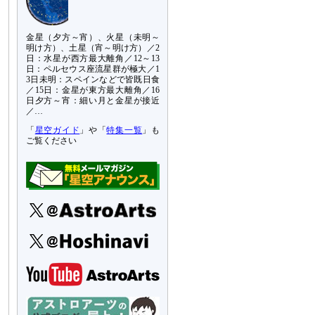
金星（夕方～宵）、火星（未明～
明け方）、土星（宵～明け方）／2
日：水星が西方最大離角／12～13
日：ペルセウス座流星群が極大／1
3日未明：スペインなどで皆既日食
／15日：金星が東方最大離角／16
日夕方～宵：細い月と金星が接近
／…
「
星空ガイド
」や「
特集一覧
」も
ご覧ください