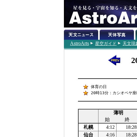
AstroArts
星空ガイド
天文現
2
体育の日
20時13分：カシオペヤ座
薄明
始
終
札幌
4:12
18:28
仙台
4:16
18:28