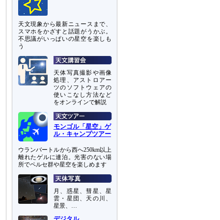
天文現象から最新ニュースまで、
スマホをかざすと話題がうかぶ。
不思議がいっぱいの星空を楽しも
う
天体写真撮影や画像
処理、アストロアー
ツのソフトウェアの
使いこなし方法など
をオンラインで解説
モンゴル「星空」ゲ
ル・キャンプツアー
ウランバートルから西へ250km以上
離れたゲルに連泊。光害のない場
所でペルセ群や星空を楽しめます
月、惑星、彗星、星
雲・星団、天の川、
星景、…
デジタル