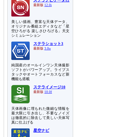
ステラナビゲータ12
最新版
12.0i
美しい描画、豊富な天体データ、
オリジナル番組エディタなど「星
空ひろがる 楽しさひろげる」天文
シミュレーション
ステラショット3
最新版
3.0o
純国産のオールインワン天体撮影
ソフトがパワーアップ。ライブス
タックやオートフォーカスなど新
機能も搭載
ステライメージ10
最新版
10.0f
天体画像に埋もれた微細な情報を
最大限に引き出し、不要なノイズ
は徹底的に除去して美しい天体写
真に仕上げる
星空ナビ