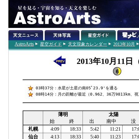
AstroArts
星空ガイド
天文現象カレンダー
2013年10月
2013年10月11
03時37分：水星が土星の南05ﾟ23.9'を通る
08時14分：月の距離が最近（0.962、36万9813km、視
薄明
太陽
始
終
出
南中
没
札幌
4:09
18:33
5:42
11:21
17:
仙台
4:13
18:33
5:40
11:23
17: