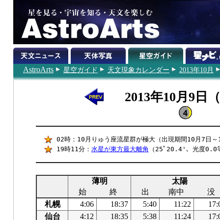
AstroArts
星空ガイド
天文現象カレンダー
2013年10月
2013年10月9日
02時：10月りゅう座流星群が極大（出現期間10月7日～1
19時11分：
水星が東方最大離角
（25ﾟ20.4'、光度0.
薄明
太陽
始
終
出
南中
没
札幌
4:06
18:37
5:40
11:22
17:
仙台
4:12
18:35
5:38
11:24
17: