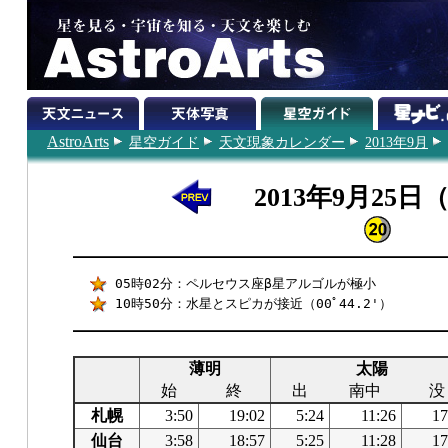
AstroArts
星空ガイド
天文現象カレンダー
2013年9月
2013年9月25日
05時02分：ペルセウス座β星アルゴルが極小
10時50分：水星とスピカが接近（00ﾟ44.2'）
薄明
太陽
始
終
出
南中
没
札幌
3:50
19:02
5:24
11:26
17
仙台
3:58
18:57
5:25
11:28
17