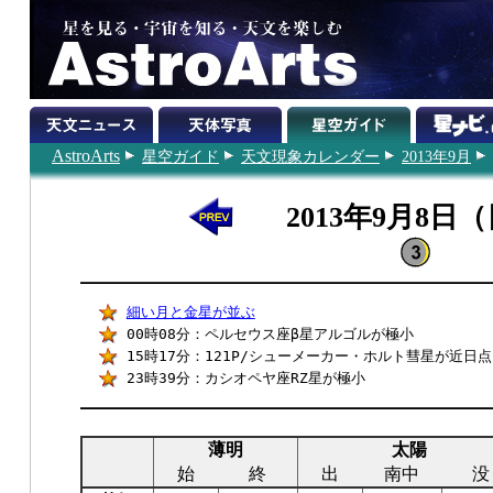
AstroArts
星空ガイド
天文現象カレンダー
2013年9月
2013年9月8日
細い月と金星が並ぶ
00時08分：ペルセウス座β星アルゴルが極小
15時17分：121P/シューメーカー・ホルト彗星が近日
23時39分：カシオペヤ座RZ星が極小
薄明
太陽
始
終
出
南中
没