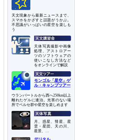
天文現象から最新ニュースまで、
スマホをかざすと話題がうかぶ。
不思議がいっぱいの星空を楽しも
う
天体写真撮影や画像
処理、アストロアー
ツのソフトウェアの
使いこなし方法など
をオンラインで解説
モンゴル「星空」ゲ
ル・キャンプツアー
ウランバートルから西へ250km以上
離れたゲルに連泊。光害のない場
所でペルセ群や星空を楽しめます
月、惑星、彗星、星
雲・星団、天の川、
星景、…
デジタル