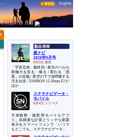
English
6年08月07日
月齢
星ナビ
2026年9月号
8月5日 発売
「宇宙兄弟」最終回 / 新月のペルセ
群極大を見る・撮る / 変わる「惑
星」の定義 / 星空の下で深呼吸する
天文台浴 / TAMRON 12-20mm F2.8 /
ほか
ステラナビゲータ・
モバイル
8月4日 リリース
天体観察・撮影用モバイルアプ
リ。高精度な計算とリッチな星図
表示をスマートフォンで「いつで
もどこでも、ステラナビゲータ」