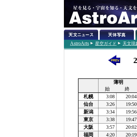
AstroArts
星空ガイド
天文現
薄明
始
終
札幌
3:08
20:04
仙台
3:26
19:50
新潟
3:34
19:56
東京
3:38
19:47
大阪
3:57
20:02
福岡
4:20
20:19