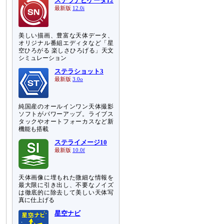
ステラナビゲータ12
最新版
12.0i
美しい描画、豊富な天体データ、
オリジナル番組エディタなど「星
空ひろがる 楽しさひろげる」天文
シミュレーション
ステラショット3
最新版
3.0o
純国産のオールインワン天体撮影
ソフトがパワーアップ。ライブス
タックやオートフォーカスなど新
機能も搭載
ステライメージ10
最新版
10.0f
天体画像に埋もれた微細な情報を
最大限に引き出し、不要なノイズ
は徹底的に除去して美しい天体写
真に仕上げる
星空ナビ