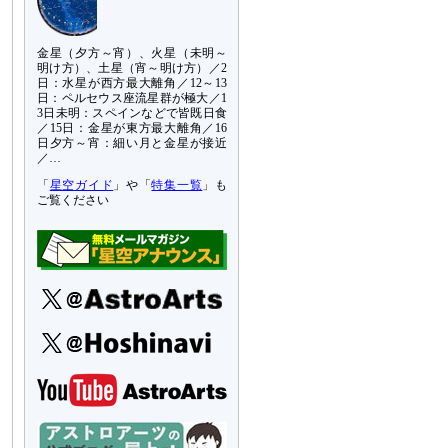
金星（夕方～宵）、火星（未明～
明け方）、土星（宵～明け方）／2
日：水星が西方最大離角／12～13
日：ペルセウス座流星群が極大／1
3日未明：スペインなどで皆既日食
／15日：金星が東方最大離角／16
日夕方～宵：細い月と金星が接近
／…
「
星空ガイド
」や「
特集一覧
」も
ご覧ください