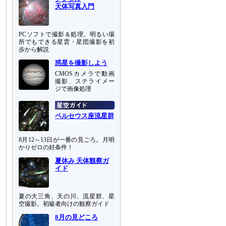
天体写真入門
PCソフトで撮影＆処理。明るい場
所でもできる星雲・星団撮影を初
歩から解説
惑星を撮影しよう
CMOSカメラで動画
撮影、ステライメー
ジで画像処理
ペルセウス座流星群
8月12～13日が一番の見ごろ。月明
かりゼロの好条件！
夏休み 天体観察ガ
イド
夏の大三角、天の川、流星群、星
空撮影。初級者向けの観察ガイド
8月の見どころ