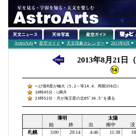
AstroArts
星空ガイド
天文現象カレンダー
2013年8月
2013年8月21日
へび座R星が極大（5.2～等14.4、周期356日）
10時45分：○満月
23時52分：月が海王星の北05ﾟ36.5'を通る
薄明
太陽
始
終
出
南中
没
札幌
3:00
20:14
4:46
11:38
18