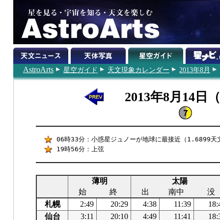
AstroArts
星空ガイド
天文現象カレンダー
2013年8月
2013年8月14日
06時33分：小惑星ジュノーが地球に最接近（1.6899天
19時56分：上弦
薄明
太陽
始
終
出
南中
没
札幌
2:49
20:29
4:38
11:39
18:
仙台
3:11
20:10
4:49
11:41
18: