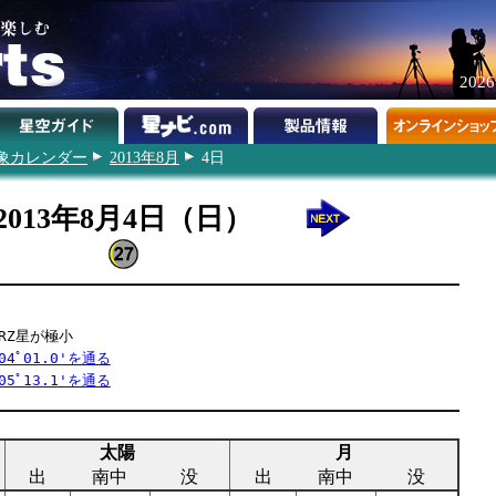
202
象カレンダー
2013年8月
4日
2013年8月4日（日）
RZ星が極小
4ﾟ01.0'を通る
5ﾟ13.1'を通る
太陽
月
出
南中
没
出
南中
没