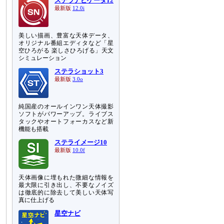
ステラナビゲータ12
最新版
12.0i
美しい描画、豊富な天体データ、
オリジナル番組エディタなど「星
空ひろがる 楽しさひろげる」天文
シミュレーション
ステラショット3
最新版
3.0o
純国産のオールインワン天体撮影
ソフトがパワーアップ。ライブス
タックやオートフォーカスなど新
機能も搭載
ステライメージ10
最新版
10.0f
天体画像に埋もれた微細な情報を
最大限に引き出し、不要なノイズ
は徹底的に除去して美しい天体写
真に仕上げる
星空ナビ