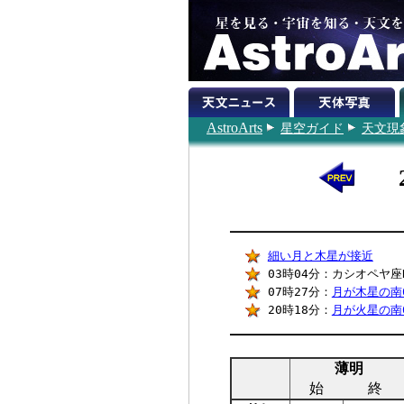
AstroArts
星空ガイド
天文現
細い月と木星が接近
03時04分：カシオペヤ座
07時27分：
月が木星の南0
20時18分：
月が火星の南0
薄明
始
終