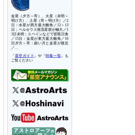
金星（夕方～宵）、火星（未明～
明け方）、土星（宵～明け方）／2
日：水星が西方最大離角／12～13
日：ペルセウス座流星群が極大／1
3日未明：スペインなどで皆既日食
／15日：金星が東方最大離角／16
日夕方～宵：細い月と金星が接近
／…
「
星空ガイド
」や「
特集一覧
」も
ご覧ください