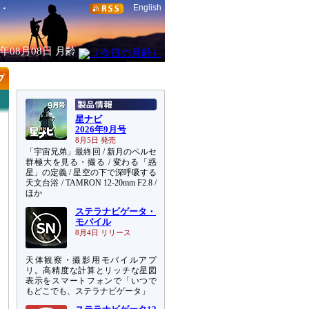
English
6年08月08日
月齢
星ナビ
2026年9月号
8月5日 発売
「宇宙兄弟」最終回 / 新月のペルセ
群極大を見る・撮る / 変わる「惑
星」の定義 / 星空の下で深呼吸する
天文台浴 / TAMRON 12-20mm F2.8 /
ほか
ステラナビゲータ・
モバイル
8月4日 リリース
天体観察・撮影用モバイルアプ
リ。高精度な計算とリッチな星図
表示をスマートフォンで「いつで
もどこでも、ステラナビゲータ」