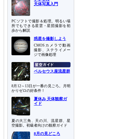
天体写真入門
PCソフトで撮影＆処理。明るい場
所でもできる星雲・星団撮影を初
歩から解説
惑星を撮影しよう
CMOSカメラで動画
撮影、ステライメー
ジで画像処理
ペルセウス座流星群
8月12～13日が一番の見ごろ。月明
かりゼロの好条件！
夏休み 天体観察ガ
イド
夏の大三角、天の川、流星群、星
空撮影。初級者向けの観察ガイド
8月の見どころ