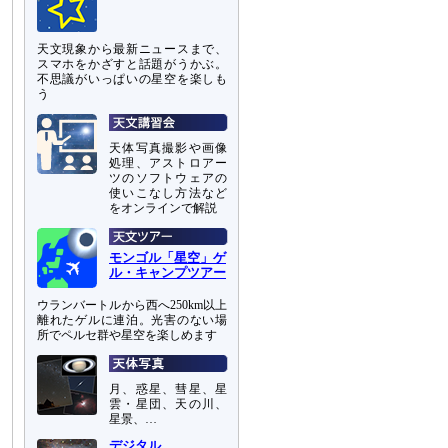
天文現象から最新ニュースまで、
スマホをかざすと話題がうかぶ。
不思議がいっぱいの星空を楽しも
う
天体写真撮影や画像
処理、アストロアー
ツのソフトウェアの
使いこなし方法など
をオンラインで解説
モンゴル「星空」ゲ
ル・キャンプツアー
ウランバートルから西へ250km以上
離れたゲルに連泊。光害のない場
所でペルセ群や星空を楽しめます
月、惑星、彗星、星
雲・星団、天の川、
星景、…
デジタル