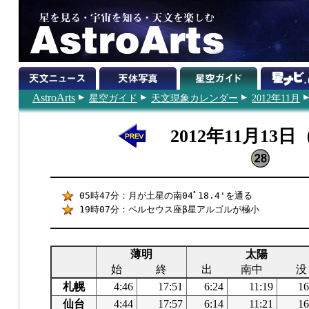
AstroArts
星空ガイド
天文現象カレンダー
2012年11月
2012年11月13
05時47分：月が土星の南04ﾟ18.4'を通る
19時07分：ペルセウス座β星アルゴルが極小
薄明
太陽
始
終
出
南中
没
札幌
4:46
17:51
6:24
11:19
16
仙台
4:44
17:57
6:14
11:21
16