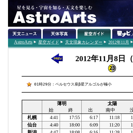
AstroArts
星空ガイド
天文現象カレンダー
2012年11月
2012年11月8日
01時29分：ペルセウス座β星アルゴルが極小
薄明
太陽
始
終
出
南中
札幌
4:41
17:55
6:17
11:18
1
仙台
4:40
18:00
6:09
11:20
1
新潟
4:47
18:08
6:16
11:28
1