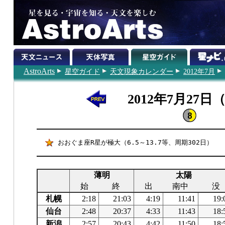
AstroArts
星空ガイド
天文現象カレンダー
2012年7月
2012年7月27日
おおぐま座R星が極大（6.5～13.7等、周期302日）
薄明
太陽
始
終
出
南中
没
札幌
2:18
21:03
4:19
11:41
19:
仙台
2:48
20:37
4:33
11:43
18:
新潟
2:57
20:43
4:42
11:50
18: